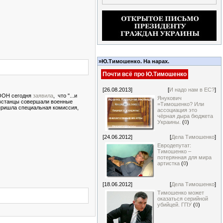
»Ю.Тимошенко. На нарах.
Почти всё про Ю.Тимошенко
[26.08.2013]
[
И надо нам в ЕС?
]
 ООН сегодня
заявила
, что "...и
Янукович
встанцы совершали военные
=Тимошенко? Или
пришла специальная комиссия,
ассоциация это
чёрная дыра бюджета
Украины.
(
0
)
[24.06.2012]
[
Дела Тимошенко
]
Евродепутат:
Тимошенко –
потерянная для мира
артистка
(
0
)
[18.06.2012]
[
Дела Тимошенко
]
Тимошенко может
оказаться серийной
убийцей. ГПУ
(
0
)