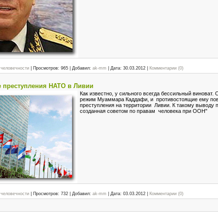
 человечности
|
Просмотров:
965
|
Добавил:
ak-mm
|
Дата:
30.03.2012
|
Комментарии (0)
 преступления НАТО в Ливии
Как известно, у сильного всегда бессильный виноват.
режим Муаммара Каддафи, и противостоящие ему по
преступления на территории Ливии. К такому выводу 
созданная советом по правам человека при ООН"
 человечности
|
Просмотров:
732
|
Добавил:
ak-mm
|
Дата:
03.03.2012
|
Комментарии (0)