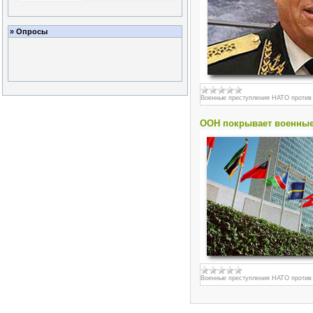
» Опросы
Военные преступления НАТО против
ООН покрывает военные
Военные преступления НАТО против