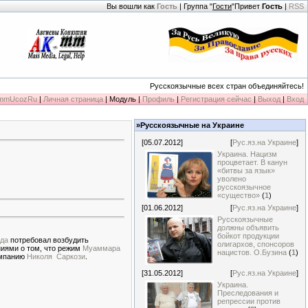
Вы вошли как
Гость
| Группа "
Гости
"Привет
Гость
|
RSS
Русскоязычные всех стран объединяйтесь!
KmmUcozRu
|
Личная страница
| Модуль |
Профиль
|
Регистрация сейчас
|
Выход
|
Вход
»Русскоязычные на Украине
[05.07.2012]
[
Рус.яз.на Украине
]
Украина. Нацизм
процветает. В канун
«битвы за язык»
уволено
русскоязычное
«существо»
(
1
)
[01.06.2012]
[
Рус.яз.на Украине
]
Русскоязычные
должны объявить
бойкот продукции
да
потребовал возбудить
олигархов, спонсоров
иями о том, что режим
Муаммара
нацистов. О.Бузина
(
1
)
ампанию
Николя Саркози
.
[31.05.2012]
[
Рус.яз.на Украине
]
Украина.
Преследования и
репрессии против