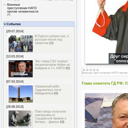
Военные
преступления НАТО
против человечности
[4]
» События
[29.07.2014]
В Одессе репрессии, и
русская песня под
запретом
(
1
)
[13.03.2014]
Экс-глава СБУ назвал
организаторов бойни на
майдане в т.ч. НАТО
(
0
)
Военные преступления НАТО против
[07.03.2014]
Глава комитета ГД РФ: 
Украинский рейх.
Задымились печи
Майдан(ек)а
(
0
)
[28.08.2013]
Повстанцы получили
химоружие из
Саудовской Аравии и
Катара, - Дамаск
(
0
)