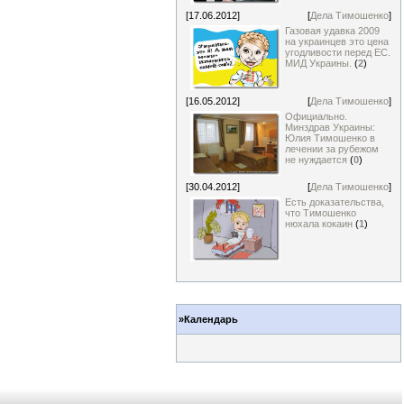
[17.06.2012]
[
Дела Тимошенко
]
Газовая удавка 2009
на украинцев это цена
угодливости перед ЕС.
МИД Украины.
(
2
)
[16.05.2012]
[
Дела Тимошенко
]
Официально.
Минздрав Украины:
Юлия Тимошенко в
лечении за рубежом
не нуждается
(
0
)
[30.04.2012]
[
Дела Тимошенко
]
Есть доказательства,
что Тимошенко
нюхала кокаин
(
1
)
»Календарь