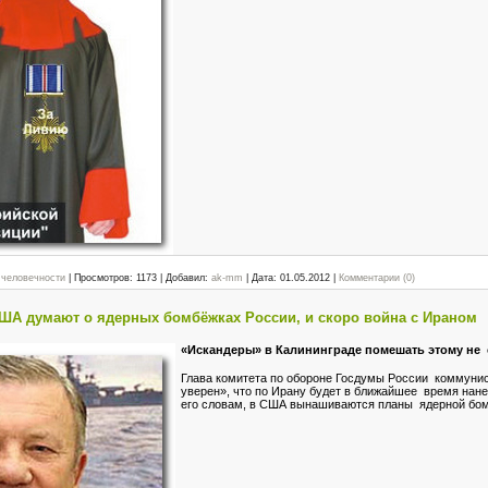
 человечности
|
Просмотров:
1173
|
Добавил:
ak-mm
|
Дата:
01.05.2012
|
Комментарии (0)
США думают о ядерных бомбёжках России, и скоро война с Ираном
«Искандеры» в Калининграде помешать этому не
Глава комитета по обороне Госдумы России коммуни
уверен», что по Ирану будет в ближайшее время нане
его словам, в США вынашиваются планы ядерной бом