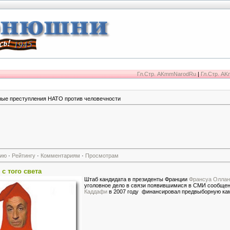
Гл.Стр. AKmmNarodRu
|
Гл.Стр. A
ные преступления НАТО против человечности
нию
·
Рейтингу
·
Комментариям
·
Просмотрам
с того света
Штаб кандидата в президенты Франции
Франсуа Оллан
уголовное дело в связи появившимися в СМИ сообщен
Каддафи
в 2007 году финансировал предвыборную к