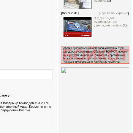
русских
(
3
)
[02.09.2011]
[
Рус.яз.на Украине
]
В Одессе для
русскоязычных
утверждён расизм
(
1
)
 смогут
ст Владимир Комоедов «на 200%
сен военный удар. Кроме того, по
бардировки России.