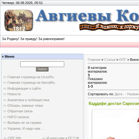
Четверг, 06.08.2026, 05:51
За Родину! За правду! За равноправие!
» Меню
Главная
»
Статьи
»
ОПГ
» Воен
В категории
материалов
:
3
Главная страница на UcozRu
Показано
материалов
:
Главная страница на NarodRu
1-3
Информация о сайте
Новости
Сортировать по
:
Дате
·
Назва
Аналитика и публицистика
Каддафи достал Саркози 
Обзоры, важные темы
Обратная связь
НАТО палачи.
Выборы не за горами
Украина. И надо нам ...
ОПГ
И надо нам в ЕС?
[37]
[2]