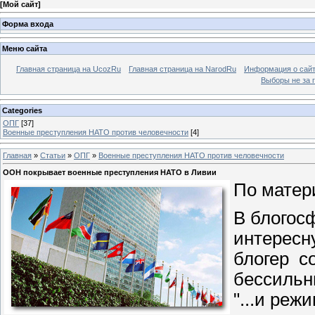
[
Мой сайт
]
Форма входа
Меню сайта
Главная страница на UcozRu
Главная страница на NarodRu
Информация о сай
Выборы не за 
Categories
ОПГ
[37]
Военные преступления НАТО против человечности
[4]
Главная
»
Статьи
»
ОПГ
»
Военные преступления НАТО против человечности
ООН покрывает военные преступления НАТО в Ливии
По матер
В блогос
интересн
блогер со
бессильн
"...и ре