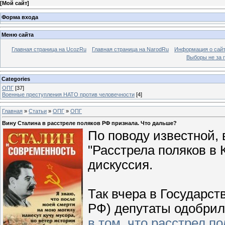
[
Мой сайт
]
Форма входа
Меню сайта
Главная страница на UcozRu
Главная страница на NarodRu
Информация о сай
Выборы не за 
Categories
ОПГ
[37]
Военные преступления НАТО против человечности
[4]
Главная
»
Статьи
»
ОПГ
»
ОПГ
Вину Сталина в расстреле поляков РФ признала. Что дальше?
По поводу известной, 
"Расстрела поляков в 
дискуссия.
Так вчера в Государс
РФ) депутаты одобри
в том, что расстрел 