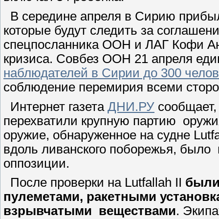
В середине апреля в Сирию прибы
которые будут следить за соглашен
спецпосланника ООН и ЛАГ Кофи Ан
кризиса. Совбез ООН 21 апреля ед
наблюдателей в Сирии до 300 челов
соблюдение перемирия всеми сторо
Интернет газета
ДНИ.РУ
сообщает,
перехватили крупную партию оружи
оружие, обнаруженное на судне Lutf
вдоль ливанского поборежья, было 
оппозиции.
После проверки на Lutfallah II
были
пулеметами, ракетными установк
взрывчатыми веществами
. Экип