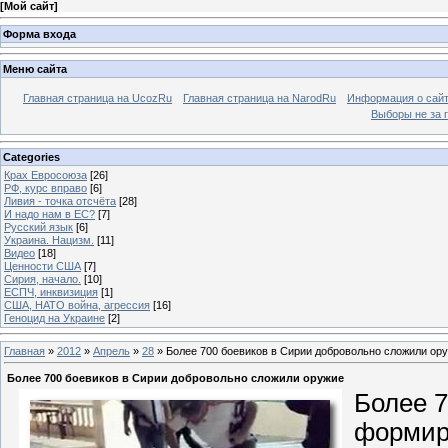
[
Мой сайт
]
Форма входа
Меню сайта
Главная страница на UcozRu
Главная страница на NarodRu
Информация о сай
Выборы не за 
Categories
Крах Евросоюза
[26]
РФ, курс вправо
[6]
Ливия - точка отсчёта
[28]
И надо нам в ЕС?
[7]
Русский язык
[6]
Украина. Нацизм.
[11]
Видео
[18]
Ценности США
[7]
Сирия, начало.
[10]
ЕСПЧ, инквизиция
[1]
США, НАТО война, агрессия
[16]
Геноцид на Украине
[2]
Главная
»
2012
»
Апрель
»
28
» Более 700 боевиков в Сирии добровольно сложили ор
Более 700 боевиков в Сирии добровольно сложили оружие
Более 7
формир