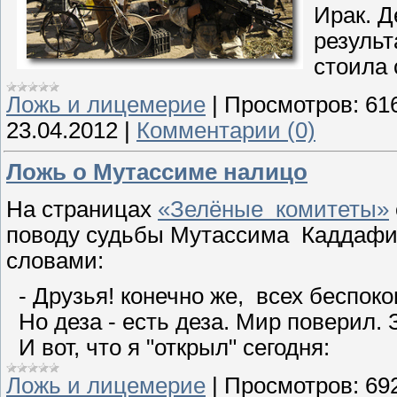
Ирак. Д
результ
стоила 
Ложь и лицемерие
|
Просмотров:
61
23.04.2012
|
Комментарии (0)
Ложь о Мутассиме налицо
На страницах
«Зелёные комитеты»
поводу судьбы Мутассима Каддафи
словами:
- Друзья! конечно же, всех беспок
Но деза - есть деза. Мир поверил. 
И вот, что я "открыл" сегодня:
Ложь и лицемерие
|
Просмотров:
69