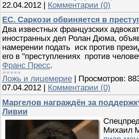
22.04.2012
|
Комментарии (0)
ЕС. Саркози обвиняется в прест
Два известных французских адвока
иностранных дел Ролан Дюма, объя
намерении подать иск против прези
его в "преступлениях против челов
Франс Пресс
.
Ложь и лицемерие
|
Просмотров:
88
07.04.2012
|
Комментарии (0)
Маргелов награждён за поддержк
Ливии
Спецпред
Михаил М
пиар-мен