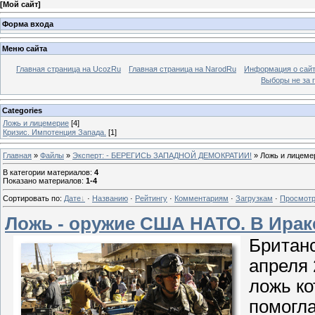
[
Мой сайт
]
Форма входа
Меню сайта
Главная страница на UcozRu
Главная страница на NarodRu
Информация о сай
Выборы не за 
Categories
Ложь и лицемерие
[4]
Кризис. Импотенция Запада.
[1]
Главная
»
Файлы
»
Эксперт: - БЕРЕГИСЬ ЗАПАДНОЙ ДЕМОКРАТИИ!
» Ложь и лицеме
В категории материалов
:
4
Показано материалов
:
1-4
Сортировать по
:
Дате
·
Названию
·
Рейтингу
·
Комментариям
·
Загрузкам
·
Просмот
Ложь - оружие США НАТО. В Ираке
Британ
апреля 
ложь ко
помогла