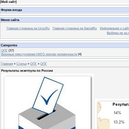
[
Мой сайт
]
Форма входа
Меню сайта
Главная страница на UcozRu
Главная страница на NarodRu
Информация о сай
Выборы не за 
Categories
ОПГ
[37]
Военные преступления НАТО против человечности
[4]
Главная
»
Статьи
»
ОПГ
»
ОПГ
Результаты экзитпула по России