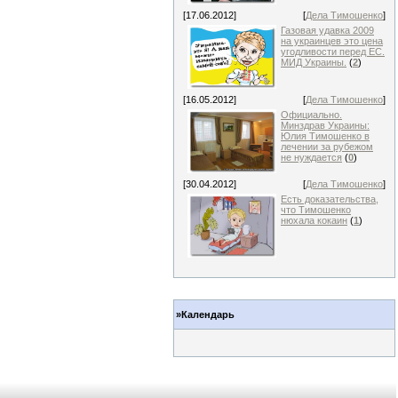
[17.06.2012]
[
Дела Тимошенко
]
Газовая удавка 2009
на украинцев это цена
угодливости перед ЕС.
МИД Украины.
(
2
)
[16.05.2012]
[
Дела Тимошенко
]
Официально.
Минздрав Украины:
Юлия Тимошенко в
лечении за рубежом
не нуждается
(
0
)
[30.04.2012]
[
Дела Тимошенко
]
Есть доказательства,
что Тимошенко
нюхала кокаин
(
1
)
»Календарь