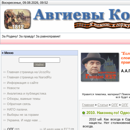
Воскресенье, 09.08.2026, 09:52
За Родину! За правду! За равноправие!
» Меню
"Есл
слов
прав
А.А.
Главная страница на UcozRu
Главная страница на NarodRu
Информация о сайте
Новости
Аналитика и публицистика
Нравится тематика, материал? Помоги
всё будет 
Обзоры, важные темы
Обратная связь
Главная
»
Статьи
»
ОПГ
»
ОПГ
НАТО палачи.
2010. Наконец-то! Оде
Выборы не за горами
2010 ый. Как всегда в Од
Украина. И надо нам ...
нацисты. Нет столкновени
всегда.
ОПГ
И надо нам в ЕС?
[37]
[2]