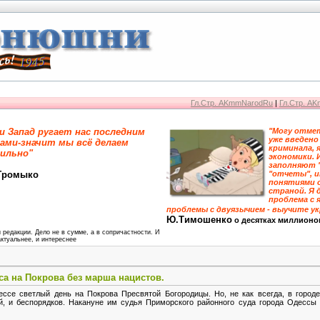
Гл.Стр. AKmmNarodRu
|
Гл.Стр. A
и Запад ругает нас последним
"Могу отмет
уже введено
ами-значит мы всё делаем
криминала, 
ильно"
экономики. 
заполняют 
Громыко
"отчеты", 
понятиями 
страной. Я 
проблема с я
проблемы с двуязычием - выучите у
Ю.Тимошенко
о десятках миллионо
 редакции. Дело не в сумме, а в сопричастности. И
актуальнее, и интереснее
сса на Покрова без марша нацистов.
ессе светлый день на Покрова Пресвятой Богородицы. Но, не как всегда, в город
й, и беспорядков. Накануне им судья Приморского районного суда города Одессы