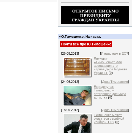
»Ю.Тимошенко. На нарах.
Почти всё про Ю.Тимошенко
[26.08.2013]
[
И надо нам в ЕС?
]
Янукович
=Тимошенко? Или
ассоциация это
чёрная дыра бюджета
Украины.
(
0
)
[24.06.2012]
[
Дела Тимошенко
]
Евродепутат:
Тимошенко –
потерянная для мира
артистка
(
0
)
[18.06.2012]
[
Дела Тимошенко
]
Тимошенко может
оказаться серийной
убийцей. ГПУ
(
0
)