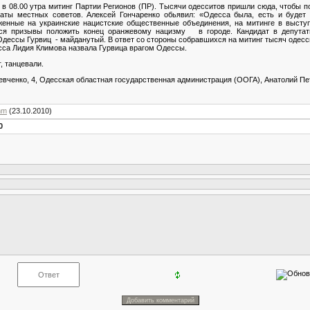
 в 08.00 утра митинг Партии Регионов (ПР). Тысячи одесситов пришли сюда, чтобы п
аты местных советов. Алексей Гончаренко обьявил: «Одесса была, есть и будет
женные на украинские нацистские общественные объединения, на митинге в выступ
я призывы положить конец оранжевому нацизму
в городе. Кандидат в депута
 Одессы Гурвиц
- майданутый. В ответ со стороны собравшихся на митинг тысяч оде
есса Лидия Климова назвала Гурвица врагом Одессы.
, танцевали.
Шевченко, 4, Одесская областная государственная администрация (ООГА), Анатолий Пет
mm
(23.10.2010)
0