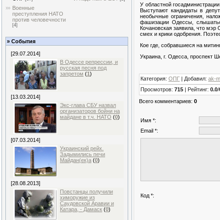
У областной госадминистрации
Военные
Выступают кандидаты в депут
преступления НАТО
необычные ограничения, нало
против человечности
фашизации Одессы, слышатьс
[4]
Кочановская заявила, что мэр
смех и крики одобрения. Поэт
» События
Кое где, собравшиеся на митинг
[29.07.2014]
Украина, г. Одесса, проспект 
В Одессе репрессии, и
русская песня под
запретом
(
1
)
Категория
:
ОПГ
|
Добавил
:
ak-
Просмотров
:
715
|
Рейтинг
:
0.0
/
[13.03.2014]
Всего комментариев
:
0
Экс-глава СБУ назвал
организаторов бойни на
майдане в т.ч. НАТО
(
0
)
Имя *:
Email *:
[07.03.2014]
Украинский рейх.
Задымились печи
Майдан(ек)а
(
0
)
[28.08.2013]
Повстанцы получили
Код *:
химоружие из
Саудовской Аравии и
Катара, - Дамаск
(
0
)