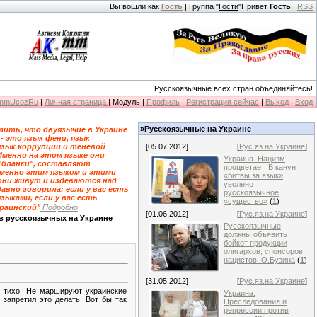
Вы вошли как
Гость
| Группа "
Гости
"Привет
Гость
|
RSS
Русскоязычные всех стран объединяйтесь!
KmmUcozRu
|
Личная страница
| Модуль |
Профиль
|
Регистрация сейчас
|
Выход
|
Вход
»Русскоязычные на Украине
ить, что двуязычие в Украине
 - это язык фени, язык
язык коррупции и теневой
[05.07.2012]
[
Рус.яз.на Украине
]
Именно на этом языке они
Украина. Нацизм
"бланки", составляют
процветает. В канун
именно этим языком и этими
«битвы за язык»
они живут и издеваются над
уволено
давно говорила: если у вас есть
русскоязычное
зыками, если у вас есть
«существо»
(
1
)
краинский"
Подробно
[01.06.2012]
[
Рус.яз.на Украине
]
в русскоязычных на Украине
Русскоязычные
должны объявить
бойкот продукции
олигархов, спонсоров
нацистов. О.Бузина
(
1
)
[31.05.2012]
[
Рус.яз.на Украине
]
е тихо. Не маршируют украинские
Украина.
запретил это делать. Вот бы так
Преследования и
репрессии против