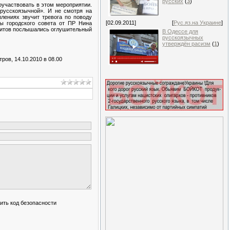
русских
(
3
)
оучаствовать в этом мероприятии.
 русскоязычной». И не смотря на
лениях звучит тревога по поводу
[02.09.2011]
[
Рус.яз.на Украине
]
ты городского совета от ПР Нина
сситов послышались оглушительный
В Одессе для
русскоязычных
утверждён расизм
(
1
)
ров, 14.10.2010 в 08.00