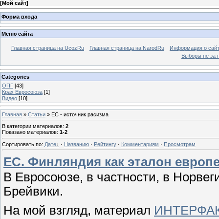
[
Мой сайт
]
Форма входа
Меню сайта
Главная страница на UcozRu
Главная страница на NarodRu
Информация о сай
Выборы не за 
Categories
ОПГ
[43]
Крах Евросоюза
[1]
Видео
[10]
Главная
»
Статьи
» ЕС - источник расизма
В категории материалов
:
2
Показано материалов
:
1-2
Сортировать по
:
Дате
·
Названию
·
Рейтингу
·
Комментариям
·
Просмотрам
ЕС. Финляндия как эталон европе
В Е
вросоюзе, в частности, в Норвег
Брейвики.
На мой взгляд, материал
ИНТЕРФА