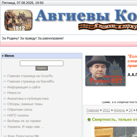
Пятница, 07.08.2026, 19:50
За Родину! За правду! За равноправие!
» Меню
"Есл
слов
прав
А.А.
Главная страница на UcozRu
Главная страница на NarodRu
Информация о сайте
Новости
Аналитика и публицистика
сумме, а в сопричастности
Обзоры, важные темы
Обратная связь
Главная
»
2012
»
Апрель
»
24
» 
НАТО палачи.
Смертность, только от
Выборы не за горами
Украина. И надо нам ...
Крах Евросоюза
[26]