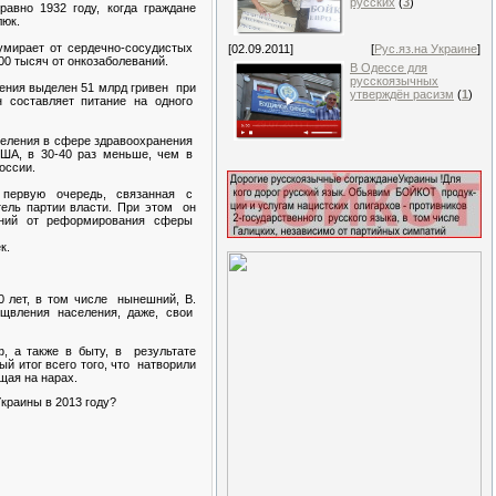
русских
(
3
)
вно 1932 году, когда граждане
люк.
умирает от сердечно-сосудистых
[02.09.2011]
[
Рус.яз.на Украине
]
00 тысяч от онкозаболеваний.
В Одессе для
русскоязычных
ения выделен 51 млрд гривен при
утверждён расизм
(
1
)
н составляет питание на одного
селения в сфере здравоохранения
США, в 30-40 раз меньше, чем в
оссии.
ервую очередь, связанная с
тель партии власти. При этом он
ений от реформирования сферы
к.
0 лет, в том числе нынешний, В.
щвления населения, даже, свои
, а также в быту, в результате
ый итог всего того, что натворили
щая на нарах.
краины в 2013 году?