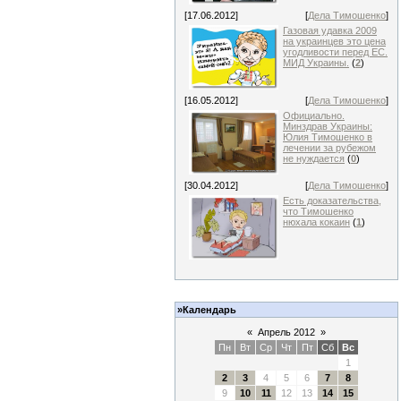
[17.06.2012]
[
Дела Тимошенко
]
Газовая удавка 2009
на украинцев это цена
угодливости перед ЕС.
МИД Украины.
(
2
)
[16.05.2012]
[
Дела Тимошенко
]
Официально.
Минздрав Украины:
Юлия Тимошенко в
лечении за рубежом
не нуждается
(
0
)
[30.04.2012]
[
Дела Тимошенко
]
Есть доказательства,
что Тимошенко
нюхала кокаин
(
1
)
»Календарь
«
Апрель 2012
»
Пн
Вт
Ср
Чт
Пт
Сб
Вс
1
2
3
4
5
6
7
8
9
10
11
12
13
14
15