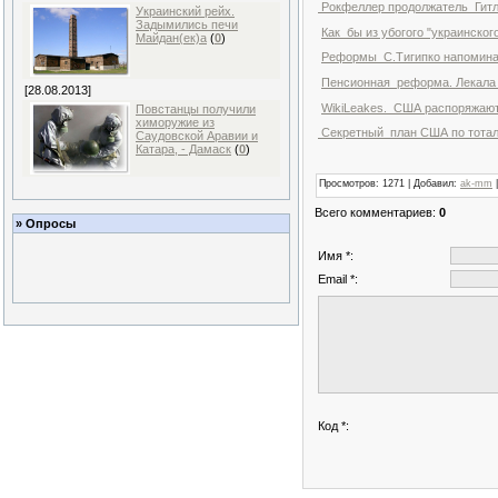
Рокфеллер продолжатель Гитл
Украинский рейх.
Задымились печи
Как бы из убогого "украинско
Майдан(ек)а
(
0
)
Реформы С.Тигипко напоминаю
Пенсионная реформа. Лекала 
[28.08.2013]
WikiLeakes. США распоряжают
Повстанцы получили
химоружие из
Секретный план США по тоталь
Саудовской Аравии и
Катара, - Дамаск
(
0
)
Просмотров
: 1271 |
Добавил
:
ak-mm
Всего комментариев
:
0
» Опросы
Имя *:
Email *:
Код *: