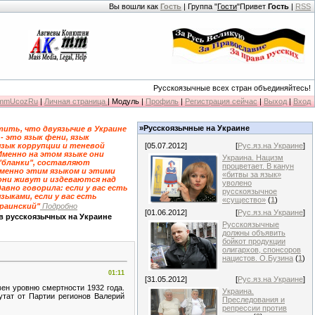
Вы вошли как
Гость
| Группа "
Гости
"Привет
Гость
|
RSS
Русскоязычные всех стран объединяйтесь!
KmmUcozRu
|
Личная страница
| Модуль |
Профиль
|
Регистрация сейчас
|
Выход
|
Вход
»Русскоязычные на Украине
ить, что двуязычие в Украине
 - это язык фени, язык
язык коррупции и теневой
[05.07.2012]
[
Рус.яз.на Украине
]
Именно на этом языке они
Украина. Нацизм
"бланки", составляют
процветает. В канун
именно этим языком и этими
«битвы за язык»
они живут и издеваются над
уволено
давно говорила: если у вас есть
русскоязычное
зыками, если у вас есть
«существо»
(
1
)
краинский"
Подробно
[01.06.2012]
[
Рус.яз.на Украине
]
в русскоязычных на Украине
Русскоязычные
должны объявить
бойкот продукции
олигархов, спонсоров
нацистов. О.Бузина
(
1
)
01:11
[31.05.2012]
[
Рус.яз.на Украине
]
ен уровню смертности 1932 года.
Украина.
тат от Партии регионов Валерий
Преследования и
репрессии против