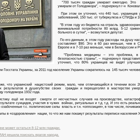
"700 тысяч граждан умирает ежегодно. Это ра
умирали от Голодомора", – подчеркнул г-н Конова
При этом он уточнил, что 440 тыс. украинцев 
заболеваний, 150 тыс. от туберкулеза и СПИДа и 1
"В этом году из бюджета на отрасль здравоохран
минимальной потребности 80 млрд. 5-12 гриве
больного в сутки", – возмутился депутат.
По его данным, в этом году расходы на душу на
составляют $90. Это в 60 раз меньше, чем в 
Европе и в 7-10 раз меньше, чем в Белоруссии и Р
"Проблема медицины – это проблема, в п
безопасностью страны", – подчеркнул представи
уточнил, что 80% украинцев не видят улучш
 Госстата Украины, за 2011 год население Украины сократилось на 145 тысяч челове
оже, что украинский нацистский режим, мало, чем отличающийся в течении всех 2
х результатов в душегубстве своих граждан и перещеголял в мастерстве умер
ду голодомора 1932 года.
стику ещё не входят смерти от несчастных случаев на производстве, катастроф
зультате суицидов, участия в чужих войнах, ритуальных и т.д. т.д. И это есть реальн
озабоченные т.с. политические силы власть и т.н. «оппозиция», в том числе, почиваю
пы в «оздоровлении» нации, то что же нам покажут результаты переписи населения У
ине может остаться 8-12 млн граждан.
АН решила поискать врагов народа.