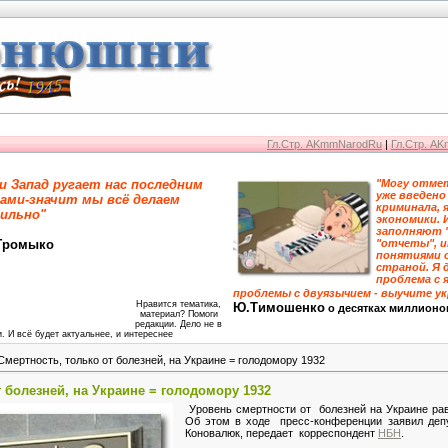
Гл.Стр. AKmmNarodRu
|
Гл.Стр. A
и Запад ругает нас последним
"Могу отмет
уже введено
ами-значит мы всё делаем
криминала, 
ильно"
экономики. 
заполняют 
Громыко
"отчеты", 
понятиями 
страной. Я 
проблема с я
проблемы с двуязычием - выучите у
Нравится тематика,
Ю.Тимошенко
о десятках миллионо
материал? Помоги
редакции. Дело не в
. И всё будет актуальнее, и интереснее
Смертность, только от болезней, на Украине = голодомору 1932
 болезней, на Украине = голодомору 1932
Уровень смертности от болезней на Украине рав
Об этом в ходе пресс-конференции заявил депу
Коновалюк, передает корреспондент
НБН
.