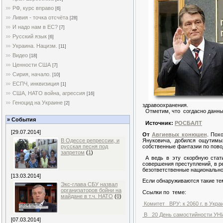
РФ, курс вправо
[6]
Ливия - точка отсчёта
[28]
И надо нам в ЕС?
[7]
Русский язык
[6]
Украина. Нацизм.
[11]
Видео
[18]
Ценности США
[7]
Сирия, начало.
[10]
ЕСПЧ, инквизиция
[1]
США, НАТО война, агрессия
[16]
Геноцид на Украине
[2]
здравоохранения.
Отметим, что согдасно данным
» События
Источник:
РОСБАЛТ
[29.07.2014]
От
Авгиевых конюшен
. Пох
В Одессе репрессии, и
Януковича, добился ощутимы
русская песня под
собственные фантазии по пово
запретом
(
1
)
А ведь в эту скорбную стати
совершения преступлений, в ре
безответственные национально 
[13.03.2014]
Если обнаруживаются такие тем
Экс-глава СБУ назвал
организаторов бойни на
Ссылки по теме:
майдане в т.ч. НАТО
(
0
)
Комитет ВРУ: к 2060 г. в Укра
В 20 День самостийности УНИ
[07.03.2014]