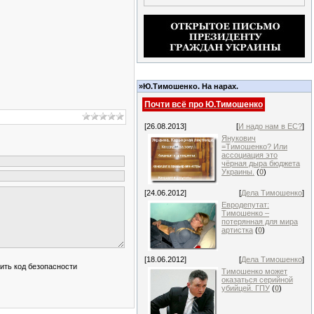
»Ю.Тимошенко. На нарах.
Почти всё про Ю.Тимошенко
[26.08.2013]
[
И надо нам в ЕС?
]
Янукович
=Тимошенко? Или
ассоциация это
чёрная дыра бюджета
Украины.
(
0
)
[24.06.2012]
[
Дела Тимошенко
]
Евродепутат:
Тимошенко –
потерянная для мира
артистка
(
0
)
[18.06.2012]
[
Дела Тимошенко
]
Тимошенко может
оказаться серийной
убийцей. ГПУ
(
0
)