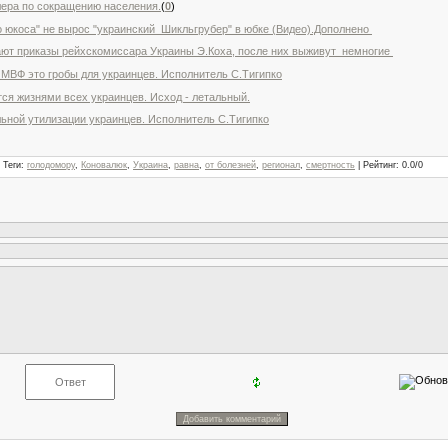
ера по сокращению населения.
(
0
)
го юкоса" не вырос "украинский Шикльгрубер" в юбке (Видео).Дополнено
т приказы рейхскомиссара Украины Э.Коха, после них выживут немногие
МВФ это гробы для украинцев. Исполнитель С.Тигипко
ся жизнями всех украинцев. Исход - летальный.
ной утилизации украинцев. Исполнитель С.Тигипко
|
Теги
:
голодомору
,
Коновалюк
,
Украина
,
равна
,
от болезней
,
регионал
,
смертность
|
Рейтинг
:
0.0
/
0