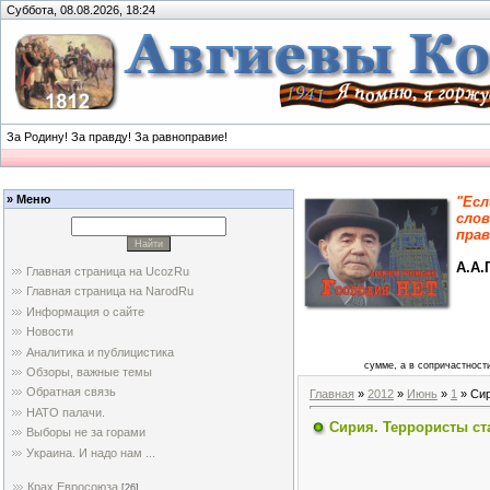
Суббота, 08.08.2026, 18:24
За Родину! За правду! За равноправие!
» Меню
"Есл
слов
прав
А.А.
Главная страница на UcozRu
Главная страница на NarodRu
Информация о сайте
Новости
Аналитика и публицистика
сумме, а в сопричастности
Обзоры, важные темы
Обратная связь
Главная
»
2012
»
Июнь
»
1
» Сир
НАТО палачи.
Сирия. Террористы ст
Выборы не за горами
Украина. И надо нам ...
Крах Евросоюза
[26]