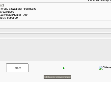
Порядок вывода 
иал
]
 огонь раздувают "ребята из
их банкиров !
 дезинформация - это
вавым варевом !