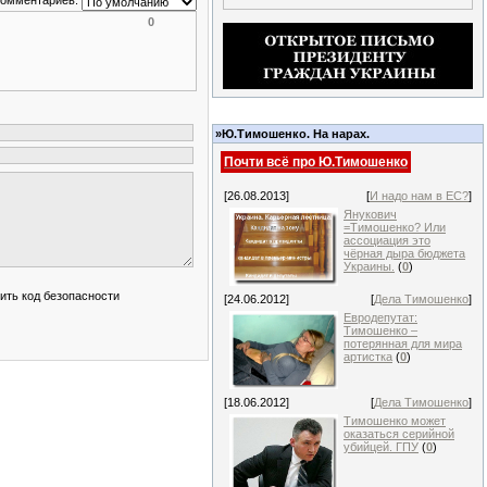
комментариев:
0
»Ю.Тимошенко. На нарах.
Почти всё про Ю.Тимошенко
[26.08.2013]
[
И надо нам в ЕС?
]
Янукович
=Тимошенко? Или
ассоциация это
чёрная дыра бюджета
Украины.
(
0
)
[24.06.2012]
[
Дела Тимошенко
]
Евродепутат:
Тимошенко –
потерянная для мира
артистка
(
0
)
[18.06.2012]
[
Дела Тимошенко
]
Тимошенко может
оказаться серийной
убийцей. ГПУ
(
0
)