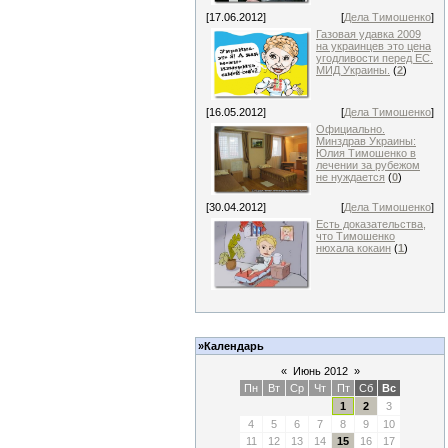
[17.06.2012]
[
Дела Тимошенко
]
Газовая удавка 2009
на украинцев это цена
угодливости перед ЕС.
МИД Украины.
(
2
)
[16.05.2012]
[
Дела Тимошенко
]
Официально.
Минздрав Украины:
Юлия Тимошенко в
лечении за рубежом
не нуждается
(
0
)
[30.04.2012]
[
Дела Тимошенко
]
Есть доказательства,
что Тимошенко
нюхала кокаин
(
1
)
»Календарь
«
Июнь 2012
»
Пн
Вт
Ср
Чт
Пт
Сб
Вс
1
2
3
4
5
6
7
8
9
10
11
12
13
14
15
16
17