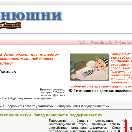
Гл.Стр. AKmmNarodRu
|
Гл.Стр. A
и Запад ругает нас последним
"Могу отмет
уже введено
ами-значит мы всё делаем
криминала, 
ильно"
экономики. 
заполняют 
Громыко
"отчеты", 
понятиями 
страной. Я 
проблема с я
проблемы с двуязычием - выучите у
Нравится тематика,
Ю.Тимошенко
о десятках миллионо
материал? Помоги
редакции. Дело не в
. И всё будет актуальнее, и интереснее
ия. Террористы ставят ультиматум. Запад поощряет и поддерживает их.
авят ультиматум. Запад поощряет и поддерживает их.
Террористы и бандиты посягнувшие на
конституционный строй, законную власть и
спокойствие предъявили ультиматум Сирии и
Е
потребовали выполнить резолюцию СБ ООН в