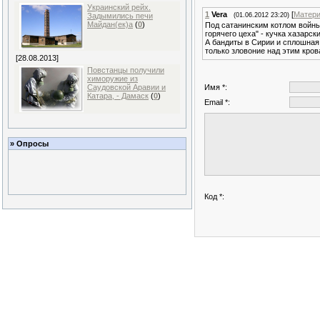
Украинский рейх.
1
Vera
[
Матер
(01.06.2012 23:20)
Задымились печи
Майдан(ек)а
(
0
)
Под сатанинским котлом войны
горячего цеха" - кучка хазарск
А бандиты в Сирии и сплошная
только зловоние над этим кро
[28.08.2013]
Повстанцы получили
химоружие из
Имя *:
Саудовской Аравии и
Катара, - Дамаск
(
0
)
Email *:
» Опросы
Код *: