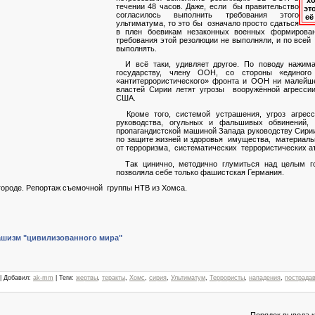
хо
течении 48 часов. Даже, если бы правительство
эт
согласилось выполнить требования этого
её
ультиматума, то это бы означало просто сдаться
в плен боевикам незаконных военных формирова
требования этой резолюции не выполняли, и по всей
выполнять.
И всё таки, удивляет другое. По поводу нажим
государству, члену ООН, со стороны «единого
«антитеррористического» фронта и ООН ни малейше
властей Сирии летят угрозы вооружённой агрессии
США.
Кроме того, системой устрашения, угроз агрес
руководства, огульных и фальшивых обвинений,
пропагандистской машиной Запада руководству Сир
по защите жизней и здоровья имущества, материал
от терроризма, систематических террористических ат
Так цинично, методично глумиться над целым г
позволяла себе только фашистская Германия.
городе. Репортаж съемочной группы НТВ из Хомса.
шизм "цивилизованного мира"
 |
Добавил
:
ak-mm
|
Теги
:
жертвы
,
теракты
,
Хомс
,
сирия
,
Ультиматум
,
Террористы
,
нападения
,
пострада