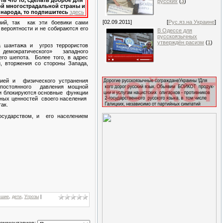
ть что то, сделать доброе для
русских
(
3
)
ой многострадальной страны и
 народа, то подпишитесь
здесь
[02.09.2011]
[
Рус.яз.на Украине
]
ний, так как эти боевики сами
 вероятности и не собираются его
В Одессе для
русскоязычных
утверждён расизм
(
1
)
а шантажа и угроз террористов
 демократического» западного
го шепота. Более того, в адрес
, вторжения со стороны Запада,
сией и физического устранения
 постоянного давления мощной
ии блокируются основные функции
ьных ценностей своего населения
ак.
осударством, и его населением
вшие
,
дети
,
Угрозы
|