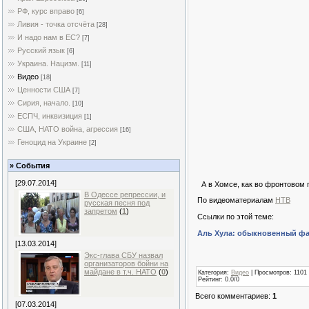
РФ, курс вправо
[6]
Ливия - точка отсчёта
[28]
И надо нам в ЕС?
[7]
Русский язык
[6]
Украина. Нацизм.
[11]
Видео
[18]
Ценности США
[7]
Сирия, начало.
[10]
ЕСПЧ, инквизиция
[1]
США, НАТО война, агрессия
[16]
Геноцид на Украине
[2]
» События
[29.07.2014]
А в Хомсе, как во фронтовом 
В Одессе репрессии, и
По видеоматериалам
НТВ
русская песня под
запретом
(
1
)
Ссылки по этой теме:
Аль Хула: обыкновенный фа
[13.03.2014]
Экс-глава СБУ назвал
организаторов бойни на
майдане в т.ч. НАТО
(
0
)
Категория
:
Видео
|
Просмотров
: 1101
Рейтинг
:
0.0
/
0
Всего комментариев
:
1
[07.03.2014]