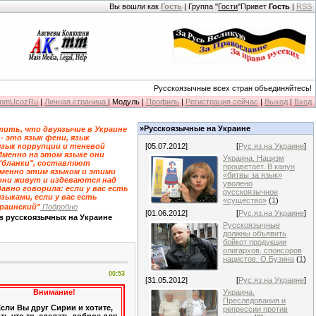
Вы вошли как
Гость
| Группа "
Гости
"Привет
Гость
|
RSS
Русскоязычные всех стран объединяйтесь!
KmmUcozRu
|
Личная страница
| Модуль |
Профиль
|
Регистрация сейчас
|
Выход
|
Вход
»Русскоязычные на Украине
ить, что двуязычие в Украине
 - это язык фени, язык
язык коррупции и теневой
[05.07.2012]
[
Рус.яз.на Украине
]
Именно на этом языке они
Украина. Нацизм
"бланки", составляют
процветает. В канун
именно этим языком и этими
«битвы за язык»
они живут и издеваются над
уволено
давно говорила: если у вас есть
русскоязычное
зыками, если у вас есть
«существо»
(
1
)
краинский"
Подробно
[01.06.2012]
[
Рус.яз.на Украине
]
в русскоязычных на Украине
Русскоязычные
должны объявить
бойкот продукции
олигархов, спонсоров
нацистов. О.Бузина
(
1
)
00:53
[31.05.2012]
[
Рус.яз.на Украине
]
Внимание!
Украина.
Преследования и
сли Вы друг Сирии и хотите,
репрессии против