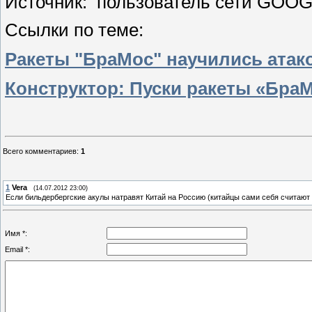
Источник: пользователь сети GO
Ссылки по теме:
Ракеты "БраМос" научились атак
Конструктор: Пуски ракеты «БраМ
Всего комментариев
:
1
1
Vera
(14.07.2012 23:00)
Если бильдербергские акулы натравят Китай на Россию (китайцы сами себя считают 
Имя *:
Email *: