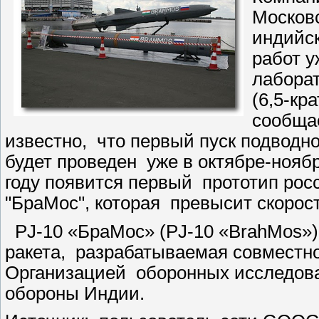
Москов
индийс
работ 
лаборат
(6,5-кр
сообщае
известно, что первый пуск подводн
будет проведен уже в октябре-нояб
году появится первый прототип рос
"БраМос", которая превысит скорост
PJ-10 «БраМос» (PJ-10 «BrahMos»)
ракета, разрабатываемая совместн
Организацией оборонных исследова
обороны Индии.