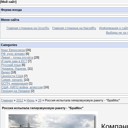
[
Мой сайт
]
Форма входа
Меню сайта
Главная страница на UcozRu
Главная страница на NarodRu
Информация о сай
Выборы не за 
Categories
Крах Евросоюза
[26]
РФ, курс вправо
[6]
Ливия - точка отсчёта
[28]
И надо нам в ЕС?
[7]
Русский язык
[6]
Украина. Нацизм.
[11]
Видео
[18]
Ценности США
[7]
Сирия, начало.
[10]
ЕСПЧ, инквизиция
[1]
США, НАТО война, агрессия
[16]
Геноцид на Украине
[2]
Главная
»
2012
»
Июнь
»
28
» Россия испытала гиперзвуковую ракету - "БраМос"
Россия испытала гиперзвуковую ракету - "БраМос"
Компан