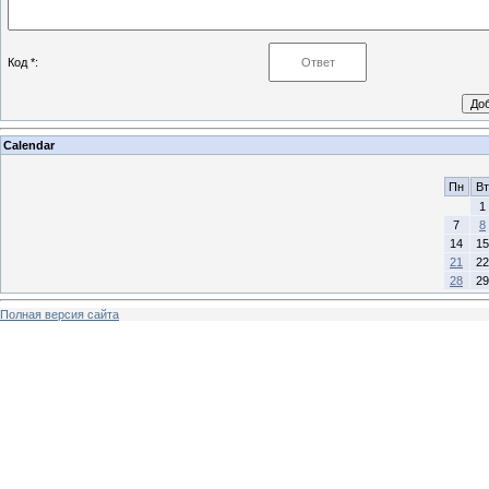
Код *:
Calendar
Пн
Вт
1
7
8
14
15
21
22
28
29
Полная версия сайта