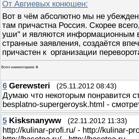
От Авгиевых конюшен:
Вот в чём абсолютно мы не убеждены
там причастна Россия. Скорее всего
уши" и являются информационным 
странные заявления, создаётся впеч
причастен к организации переворот
Всего комментариев
:
6
6
Gerewsteri
(25.11.2012 08:43)
Думаю что некоторым понравится стать
besplatno-supergeroysk.html - смотр
5
Kisksnanyww
(22.11.2012 11:33)
http://kulinar-profi.ru/ - http://kulinar-pro
http://basetea.ru/ - http://basetea.ru