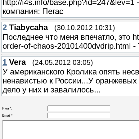
http://i4s.info/base.php?id=247&lev
компания: Пегас
2
Tiabycaha
(30.10.2012 10:31)
Последнее что меня впечатло, это htt
order-of-chaos-20101400dvdrip.html 
1
Vera
(24.05.2012 03:05)
У американского Кролика опять нес
ненавистью к России...У оранжевых 
дело у них и завалилось...
Имя *:
Email *: