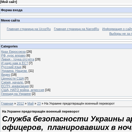
[
Мой сайт
]
Форма входа
Меню сайта
Главная страница на UcozRu
Главная страница на NarodRu
Информация о сай
Выборы не за 
Categories
Крах Евросоюза
[26]
РФ, курс вправо
[6]
Ливия - точка отсчёта
[28]
И надо нам в ЕС?
[7]
Русский язык
[6]
Украина. Нацизм.
[11]
Видео
[18]
Ценности США
[7]
Сирия, начало.
[10]
ЕСПЧ, инквизиция
[1]
США, НАТО война, агрессия
[16]
Геноцид на Украине
[2]
Главная
»
2012
»
Май
»
23
» На Украине предотвращён военный переворот
На Украине предотвращён военный переворот
Служба безопасности Украины а
офицеров, планировавших в ночь