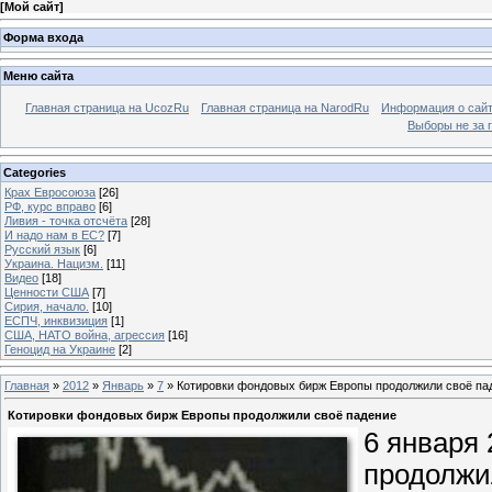
[
Мой сайт
]
Форма входа
Меню сайта
Главная страница на UcozRu
Главная страница на NarodRu
Информация о сай
Выборы не за 
Categories
Крах Евросоюза
[26]
РФ, курс вправо
[6]
Ливия - точка отсчёта
[28]
И надо нам в ЕС?
[7]
Русский язык
[6]
Украина. Нацизм.
[11]
Видео
[18]
Ценности США
[7]
Сирия, начало.
[10]
ЕСПЧ, инквизиция
[1]
США, НАТО война, агрессия
[16]
Геноцид на Украине
[2]
Главная
»
2012
»
Январь
»
7
» Котировки фондовых бирж Европы продолжили своё па
Котировки фондовых бирж Европы продолжили своё падение
6 января
продолжи