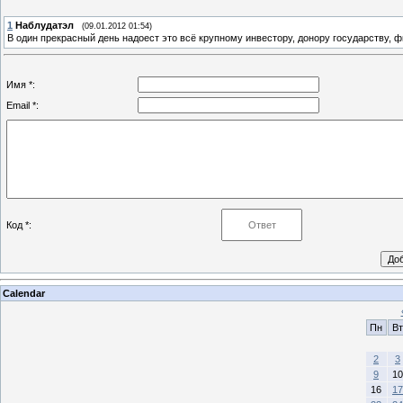
1
Наблудатэл
(09.01.2012 01:54)
В один прекрасный день надоест это всё крупному инвестору, донору государству, ф
Имя *:
Email *:
Код *:
Calendar
Пн
Вт
2
3
9
10
16
17