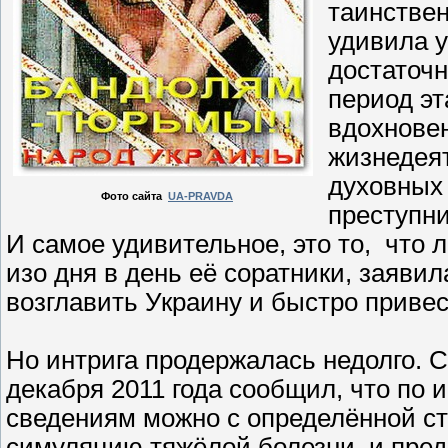
таинстве
удивила у
достаточн
период эт
вдохновен
жизнедеят
духовных 
Фото сайта
UA-PRAVDA
преступн
И самое удивительное, это то, что 
изо дня в день её соратники, заявил
возглавить Украину и быстро привес
Но интрига продержалась недолго. 
декабря 2011 года сообщил, что по
сведениям можно с определённой с
симуляцию тяжёлой болезни, и пре