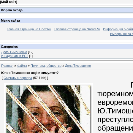
[
Мой сайт
]
Форма входа
Меню сайта
Главная страница на UcozRu
Главная страница на NarodRu
Информация о сай
Выборы не за 
Categories
Дела Тимошенко
[12]
И надо нам в ЕС?
[1]
Главная
»
Файлы
»
Политика, общество
»
Дела Тимошенко
Юлия Тимошенко ещё и симулянт?
[
Скачать с сервера
(57.1 Kb) ]
тюремном
евроремо
Ю.Тимоше
преступле
обращени