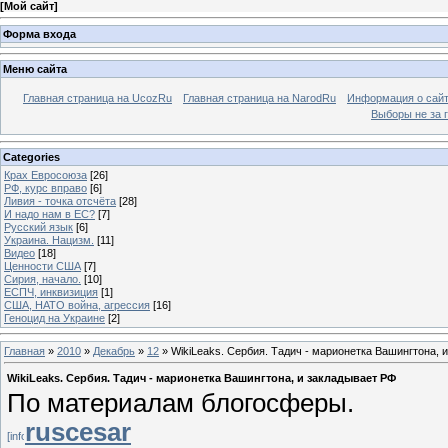
[
Мой сайт
]
Форма входа
Меню сайта
Главная страница на UcozRu
Главная страница на NarodRu
Информация о сай
Выборы не за 
Categories
Крах Евросоюза
[26]
РФ, курс вправо
[6]
Ливия - точка отсчёта
[28]
И надо нам в ЕС?
[7]
Русский язык
[6]
Украина. Нацизм.
[11]
Видео
[18]
Ценности США
[7]
Сирия, начало.
[10]
ЕСПЧ, инквизиция
[1]
США, НАТО война, агрессия
[16]
Геноцид на Украине
[2]
Главная
»
2010
»
Декабрь
»
12
» WikiLeaks. Сербия. Тадич - марионетка Вашингтона, 
WikiLeaks. Сербия. Тадич - марионетка Вашингтона, и закладывает РФ
По материалам блогосферы.
ruscesar