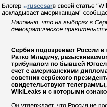
Блогер
ruscesar
в своей статье "W
докладывает американцам" сообщае
Напомню, что на выборах в Се
демократическое правительство
Сербия подозревает России в
Ратко Младичу, разыскиваем
трибуналом по бывшей Югосла
счет с американскими диплома
советник сербского президент
свидетельствуют телеграммы,
WikiLeaks и с которыми ознак
Он утверждает, что Россия не пр