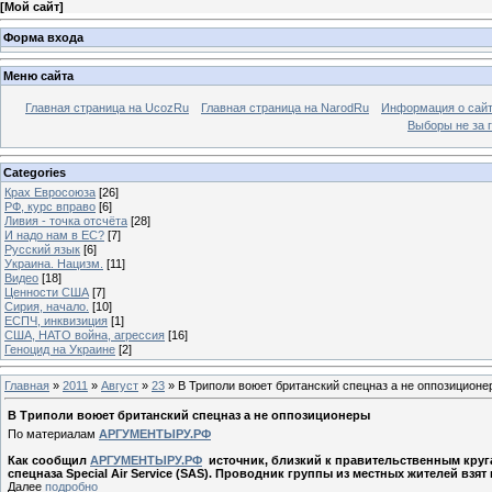
[
Мой сайт
]
Форма входа
Меню сайта
Главная страница на UcozRu
Главная страница на NarodRu
Информация о сай
Выборы не за 
Categories
Крах Евросоюза
[26]
РФ, курс вправо
[6]
Ливия - точка отсчёта
[28]
И надо нам в ЕС?
[7]
Русский язык
[6]
Украина. Нацизм.
[11]
Видео
[18]
Ценности США
[7]
Сирия, начало.
[10]
ЕСПЧ, инквизиция
[1]
США, НАТО война, агрессия
[16]
Геноцид на Украине
[2]
Главная
»
2011
»
Август
»
23
» В Триполи воюет британский спецназ а не оппозиционе
В Триполи воюет британский спецназ а не оппозиционеры
По материалам
АРГУМЕНТЫРУ.РФ
Как сообщил
АРГУМЕНТЫРУ.РФ
источник, близкий к правительственным круг
спецназа Special Air Service (SAS). Проводник группы из местных жителей взят 
Далее
подробно