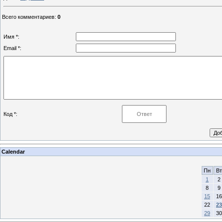
Всего комментариев
:
0
Имя *:
Email *:
Код *:
Calendar
Пн
Вт
1
2
8
9
15
16
22
23
29
30