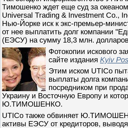
Тимошенко ждет еще суд за океаном
Universal Trading & Investment Co., 
Нью-Йорке иск к экс-премьер-мин
от нее выплатить долг компании "Е
(ЕЭСУ) на сумму 18,3 млн. долларов
Фотокопии исковог
о за
сайте издания
Kyiv Pos
Этим иском UTICo пы
выплаты долга компани
посредником при прода
Украину и Восточную Европу и кото
Ю.ТИМОШЕНКО.
UTICo также обвиняет Ю.ТИМОШЕНК
активы ЕЭСУ от кредиторов, вывод