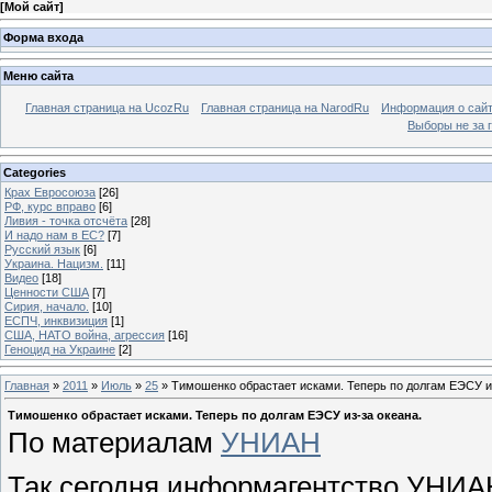
[
Мой сайт
]
Форма входа
Меню сайта
Главная страница на UcozRu
Главная страница на NarodRu
Информация о сай
Выборы не за 
Categories
Крах Евросоюза
[26]
РФ, курс вправо
[6]
Ливия - точка отсчёта
[28]
И надо нам в ЕС?
[7]
Русский язык
[6]
Украина. Нацизм.
[11]
Видео
[18]
Ценности США
[7]
Сирия, начало.
[10]
ЕСПЧ, инквизиция
[1]
США, НАТО война, агрессия
[16]
Геноцид на Украине
[2]
Главная
»
2011
»
Июль
»
25
» Тимошенко обрастает исками. Теперь по долгам ЕЭСУ из
Тимошенко обрастает исками. Теперь по долгам ЕЭСУ из-за океана.
По материалам
УНИАН
Так сегодня информагентство УНИАН