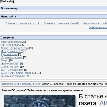
[
Мой сайт
]
Форма входа
Меню сайта
Главная страница на UcozRu
Главная страница на NarodRu
Информация о сай
Выборы не за 
Categories
Крах Евросоюза
[26]
РФ, курс вправо
[6]
Ливия - точка отсчёта
[28]
И надо нам в ЕС?
[7]
Русский язык
[6]
Украина. Нацизм.
[11]
Видео
[18]
Ценности США
[7]
Сирия, начало.
[10]
ЕСПЧ, инквизиция
[1]
США, НАТО война, агрессия
[16]
Геноцид на Украине
[2]
Главная
»
2011
»
Декабрь
»
26
» Развал ЕС реален? Тайно печатается валюта стран 
Развал ЕС реален? Тайно печатается валюта стран еврозоны
В статье
газета
Aff