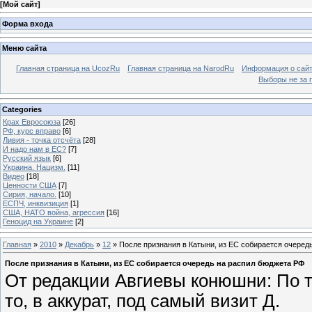
[
Мой сайт
]
Форма входа
Меню сайта
Главная страница на UcozRu
Главная страница на NarodRu
Информация о сай
Выборы не за 
Categories
Крах Евросоюза
[26]
РФ, курс вправо
[6]
Ливия - точка отсчёта
[28]
И надо нам в ЕС?
[7]
Русский язык
[6]
Украина. Нацизм.
[11]
Видео
[18]
Ценности США
[7]
Сирия, начало.
[10]
ЕСПЧ, инквизиция
[1]
США, НАТО война, агрессия
[16]
Геноцид на Украине
[2]
Главная
»
2010
»
Декабрь
»
12
» После признания в Катыни, из ЕС собирается очеред
После признания в Катыни, из ЕС собирается очередь на распил бюджета РФ
От редакции Авгиевы конюшни: По т
то, в аккурат, под самый визит Д.