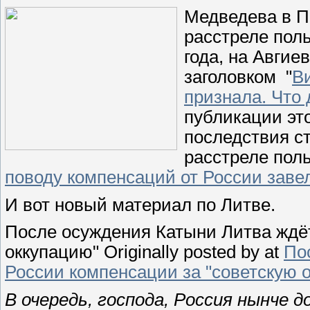
Медведева в П
расстреле пол
года, на Авги
заголовком "
В
признала. Что
публикации это
последствия с
расстреле пол
поводу компенсаций от России заве
И вот новый материал по Литве.
После осуждения Катыни Литва ждёт
оккупацию" Originally posted by
at
По
России компенсации за "советскую 
В очередь, господа, Россия нынче до