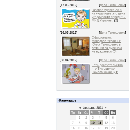
[17.06.2012]
[
Дела Тимошенко
]
Газовая удавка 2009
на украинцев это цена
угодливости перед ЕС.
МИД Украины.
(
2
)
[16.05.2012]
[
Дела Тимошенко
]
Официально.
Минздрав Украины:
Юлия Тимошенко в
лечении за рубежом
не нуждается
(
0
)
[30.04.2012]
[
Дела Тимошенко
]
Есть доказательства,
что Тимошенко
нюхала кокаин
(
1
)
»Календарь
«
Февраль 2011
»
Пн
Вт
Ср
Чт
Пт
Сб
Вс
1
2
3
4
5
6
7
8
9
10
11
12
13
14
15
16
17
18
19
20