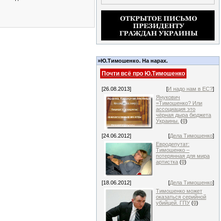
»Ю.Тимошенко. На нарах.
Почти всё про Ю.Тимошенко
[26.08.2013]
[
И надо нам в ЕС?
]
Янукович
=Тимошенко? Или
ассоциация это
чёрная дыра бюджета
Украины.
(
0
)
[24.06.2012]
[
Дела Тимошенко
]
Евродепутат:
Тимошенко –
потерянная для мира
артистка
(
0
)
[18.06.2012]
[
Дела Тимошенко
]
Тимошенко может
оказаться серийной
убийцей. ГПУ
(
0
)