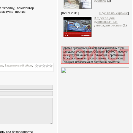
русских
(
3
)
а Украину, архитектор
 выступил против
[02.09.2011]
[
Рус.яз.на Украине
]
В Одессе для
русскоязычных
утверждён расизм
(
1
)
ер
,
Вашингтонский обком
,