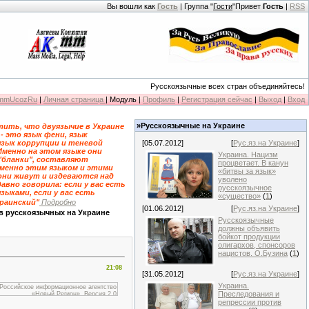
Вы вошли как
Гость
| Группа "
Гости
"Привет
Гость
|
RSS
Русскоязычные всех стран объединяйтесь!
KmmUcozRu
|
Личная страница
| Модуль |
Профиль
|
Регистрация сейчас
|
Выход
|
Вход
»Русскоязычные на Украине
ить, что двуязычие в Украине
 - это язык фени, язык
язык коррупции и теневой
[05.07.2012]
[
Рус.яз.на Украине
]
Именно на этом языке они
Украина. Нацизм
"бланки", составляют
процветает. В канун
именно этим языком и этими
«битвы за язык»
они живут и издеваются над
уволено
давно говорила: если у вас есть
русскоязычное
зыками, если у вас есть
«существо»
(
1
)
краинский"
Подробно
[01.06.2012]
[
Рус.яз.на Украине
]
в русскоязычных на Украине
Русскоязычные
должны объявить
бойкот продукции
олигархов, спонсоров
нацистов. О.Бузина
(
1
)
21:08
[31.05.2012]
[
Рус.яз.на Украине
]
Украина.
Преследования и
репрессии против