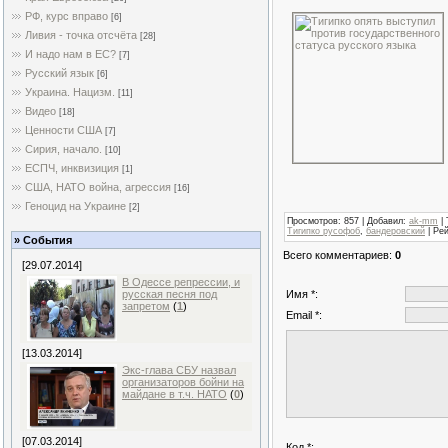
РФ, курс вправо
[6]
Ливия - точка отсчёта
[28]
И надо нам в ЕС?
[7]
Русский язык
[6]
Украина. Нацизм.
[11]
Видео
[18]
Ценности США
[7]
Сирия, начало.
[10]
ЕСПЧ, инквизиция
[1]
США, НАТО война, агрессия
[16]
Геноцид на Украине
[2]
Просмотров
: 857 |
Добавил
:
ak-mm
|
Тигипко русофоб
,
бандеровский
|
Рей
» События
Всего комментариев
:
0
[29.07.2014]
В Одессе репрессии, и
Имя *:
русская песня под
запретом
(
1
)
Email *:
[13.03.2014]
Экс-глава СБУ назвал
организаторов бойни на
майдане в т.ч. НАТО
(
0
)
[07.03.2014]
Код *: