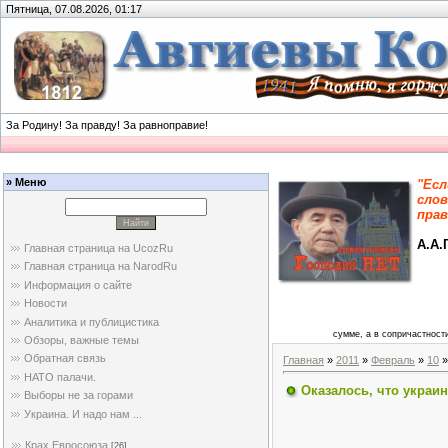
Пятница, 07.08.2026, 01:17
За Родину! За правду! За равноправие!
» Меню
"Есл
слов
прав
А.А.
Главная страница на UcozRu
Главная страница на NarodRu
Информация о сайте
Новости
Аналитика и публицистика
сумме, а в сопричастности
Обзоры, важные темы
Обратная связь
Главная
»
2011
»
Февраль
»
10
»
НАТО палачи.
Оказалось, что украи
Выборы не за горами
Украина. И надо нам ...
Крах Евросоюза
[26]