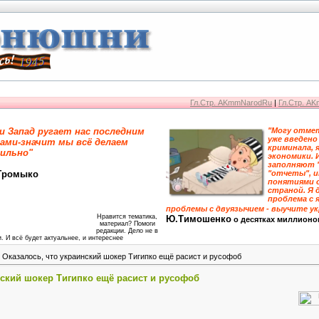
Гл.Стр. AKmmNarodRu
|
Гл.Стр. A
и Запад ругает нас последним
"Могу отмет
уже введено
ами-значит мы всё делаем
криминала, 
ильно"
экономики. 
заполняют 
Громыко
"отчеты", 
понятиями 
страной. Я 
проблема с я
проблемы с двуязычием - выучите у
Нравится тематика,
Ю.Тимошенко
о десятках миллионо
материал? Помоги
редакции. Дело не в
. И всё будет актуальнее, и интереснее
 Оказалось, что украинский шокер Тигипко ещё расист и русофоб
нский шокер Тигипко ещё расист и русофоб