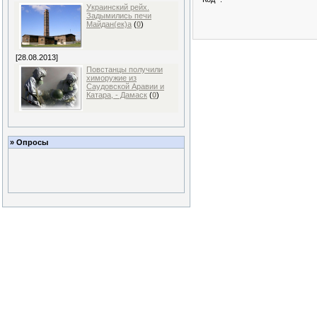
Украинский рейх.
Задымились печи
Майдан(ек)а
(
0
)
[28.08.2013]
Повстанцы получили
химоружие из
Саудовской Аравии и
Катара, - Дамаск
(
0
)
» Опросы