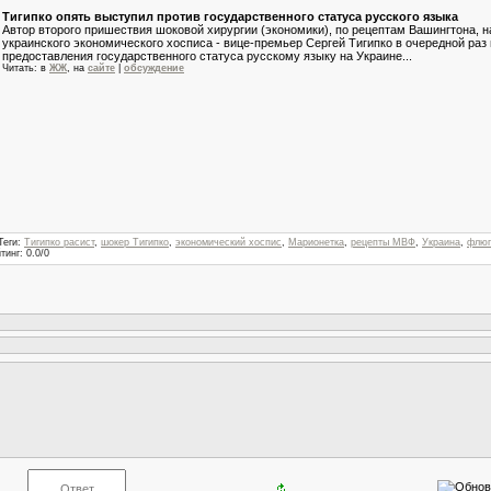
Тигипко опять выступил против государственного статуса русского языка
Автор второго пришествия шоковой хирургии (экономики), по рецептам Вашингтона, н
украинского экономического хосписа - вице-премьер Сергей Тигипко в очередной раз
предоставления государственного статуса русскому языку на Украине...
Читать: в
ЖЖ
, на
сайте
|
обсуждение
Теги
:
Тигипко расист
,
шокер Тигипко
,
экономический хоспис
,
Марионетка
,
рецепты МВФ
,
Украина
,
флюг
тинг
:
0.0
/
0