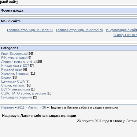
[
Мой сайт
]
Форма входа
Меню сайта
Главная страница на UcozRu
Главная страница на NarodRu
Информация о сай
Выборы не за 
Categories
Крах Евросоюза
[26]
РФ, курс вправо
[6]
Ливия - точка отсчёта
[28]
И надо нам в ЕС?
[7]
Русский язык
[6]
Украина. Нацизм.
[11]
Видео
[18]
Ценности США
[7]
Сирия, начало.
[10]
ЕСПЧ, инквизиция
[1]
США, НАТО война, агрессия
[16]
Геноцид на Украине
[2]
Главная
»
2011
»
Август
»
26
» Нацизму в Латвии забота и защита полиции
Нацизму в Латвии забота и защита полиции
23 августа 2011 года в столице Латв