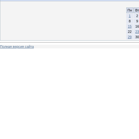
Пн
Вт
1
2
8
9
15
16
22
23
29
30
Полная версия сайта