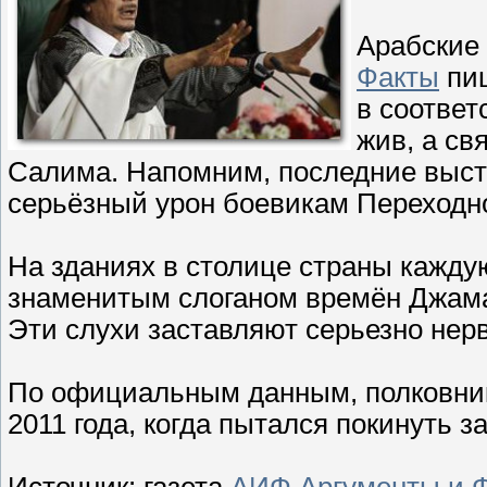
Арабские
Факты
пиш
в соотве
жив, а св
Салима. Напомним, последние выс
серьёзный урон боевикам Переходно
На зданиях в столице страны кажду
знаменитым слоганом времён Джамах
Эти слухи заставляют серьезно нер
По официальным данным, полковни
2011 года, когда пытался покинуть з