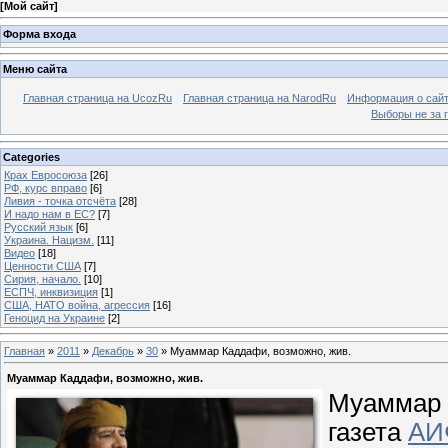
[
Мой сайт
]
Форма входа
Меню сайта
Главная страница на UcozRu
Главная страница на NarodRu
Информация о сай
Выборы не за 
Categories
Крах Евросоюза
[26]
РФ, курс вправо
[6]
Ливия - точка отсчёта
[28]
И надо нам в ЕС?
[7]
Русский язык
[6]
Украина. Нацизм.
[11]
Видео
[18]
Ценности США
[7]
Сирия, начало.
[10]
ЕСПЧ, инквизиция
[1]
США, НАТО война, агрессия
[16]
Геноцид на Украине
[2]
Главная
»
2011
»
Декабрь
»
30
» Муаммар Каддафи, возможно, жив.
Муаммар Каддафи, возможно, жив.
Муаммар 
газета
АИ