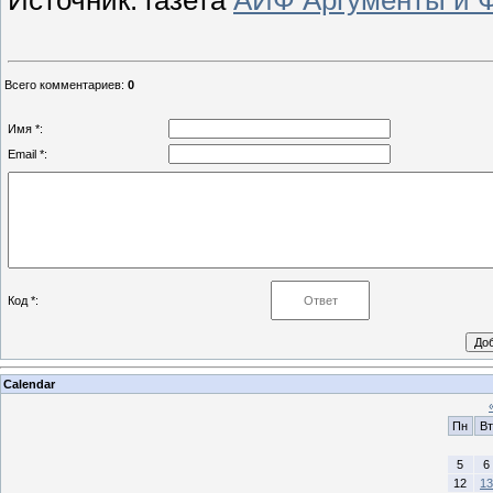
Источник: газета
АИФ Аргументы и 
Всего комментариев
:
0
Имя *:
Email *:
Код *:
Calendar
Пн
Вт
5
6
12
13