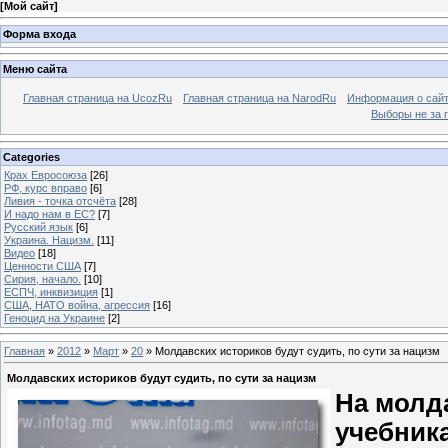
[
Мой сайт
]
Форма входа
Меню сайта
Главная страница на UcozRu
Главная страница на NarodRu
Информация о сай
Выборы не за 
Categories
Крах Евросоюза
[26]
РФ, курс вправо
[6]
Ливия - точка отсчёта
[28]
И надо нам в ЕС?
[7]
Русский язык
[6]
Украина. Нацизм.
[11]
Видео
[18]
Ценности США
[7]
Сирия, начало.
[10]
ЕСПЧ, инквизиция
[1]
США, НАТО война, агрессия
[16]
Геноцид на Украине
[2]
Главная
»
2012
»
Март
»
20
» Молдавских историков будут судить, по сути за нацизм
Молдавских историков будут судить, по сути за нацизм
На молд
учебник