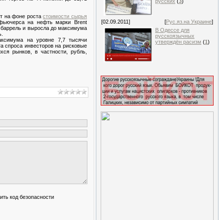
русских
(
3
)
т на фоне роста
стоимости сырья
[02.09.2011]
[
Рус.яз.на Украине
]
 фьючерса на нефть марки Brent
а баррель и выросла до максимума
В Одессе для
ь.
русскоязычных
аксимума на уровне 7,7 тысячи
утверждён расизм
(
1
)
та спроса инвесторов на рисковые
ся рынков, в частности, рубль,