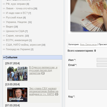
РФ, курс вправо
[6]
Ливия - точка отсчёта
[28]
И надо нам в ЕС?
[7]
Русский язык
[6]
Украина. Нацизм.
[11]
Видео
[18]
Ценности США
[7]
Сирия, начало.
[10]
ЕСПЧ, инквизиция
[1]
Категория
:
Крах Евросоюза
|
Просмо
США, НАТО война, агрессия
[16]
Геноцид на Украине
[2]
Всего комментариев
:
0
» События
Имя *:
[29.07.2014]
Email *:
В Одессе репрессии, и
русская песня под
запретом
(
1
)
[13.03.2014]
Экс-глава СБУ назвал
организаторов бойни на
майдане в т.ч. НАТО
(
0
)
Код *:
[07.03.2014]