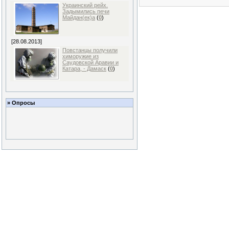
Украинский рейх.
Задымились печи
Майдан(ек)а
(
0
)
[28.08.2013]
Повстанцы получили
химоружие из
Саудовской Аравии и
Катара, - Дамаск
(
0
)
» Опросы