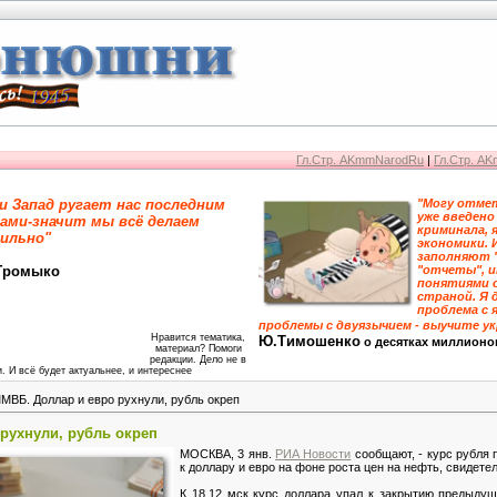
Гл.Стр. AKmmNarodRu
|
Гл.Стр. A
и Запад ругает нас последним
"Могу отмет
уже введено
ами-значит мы всё делаем
криминала, 
ильно"
экономики. 
заполняют 
Громыко
"отчеты", 
понятиями 
страной. Я 
проблема с я
проблемы с двуязычием - выучите у
Нравится тематика,
Ю.Тимошенко
о десятках миллионо
материал? Помоги
редакции. Дело не в
. И всё будет актуальнее, и интереснее
МВБ. Доллар и евро рухнули, рубль окреп
рухнули, рубль окреп
МОСКВА, 3 янв.
РИА Новости
сообщают, - курс рубля 
к доллару и евро на фоне роста цен на нефть, свидет
К 18.12 мск курс доллара упал к закрытию предыдущи