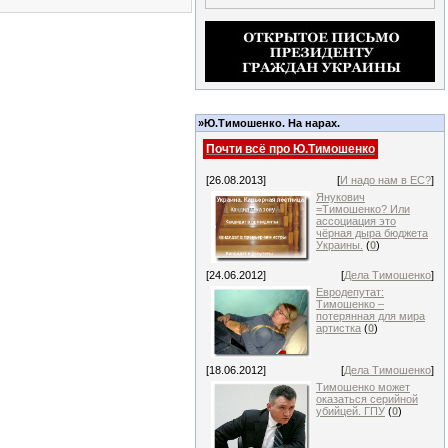
»Ю.Тимошенко. На нарах.
Почти всё про Ю.Тимошенко
[26.08.2013]
[
И надо нам в ЕС?
]
Янукович
=Тимошенко? Или
ассоциация это
чёрная дыра бюджета
Украины.
(
0
)
[24.06.2012]
[
Дела Тимошенко
]
Евродепутат:
Тимошенко –
потерянная для мира
артистка
(
0
)
[18.06.2012]
[
Дела Тимошенко
]
Тимошенко может
оказаться серийной
убийцей. ГПУ
(
0
)