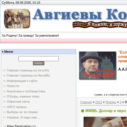
Суббота, 08.08.2026, 01:15
За Родину! За правду! За равноправие!
» Меню
"Есл
слов
прав
А.А.
Главная страница на UcozRu
Главная страница на NarodRu
Информация о сайте
Новости
Аналитика и публицистика
сумме, а в сопричастности
Обзоры, важные темы
Обратная связь
Главная
»
2012
»
Январь
»
3
» М
НАТО палачи.
ММВБ. Доллар и евро 
Выборы не за горами
Украина. И надо нам ...
Крах Евросоюза
[26]