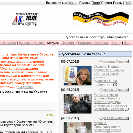
Вы вошли как
Гость
| Группа "
Гости
"Привет
Гость
|
RSS
Русскоязычные всех стран объединяйтесь!
KmmUcozRu
|
Личная страница
| Модуль |
Профиль
|
Регистрация сейчас
|
Выход
|
Вход
»Русскоязычные на Украине
ить, что двуязычие в Украине
 - это язык фени, язык
язык коррупции и теневой
[05.07.2012]
[
Рус.яз.на Украине
]
Именно на этом языке они
Украина. Нацизм
"бланки", составляют
процветает. В канун
именно этим языком и этими
«битвы за язык»
они живут и издеваются над
уволено
давно говорила: если у вас есть
русскоязычное
зыками, если у вас есть
«существо»
(
1
)
краинский"
Подробно
[01.06.2012]
[
Рус.яз.на Украине
]
в русскоязычных на Украине
Русскоязычные
должны объявить
бойкот продукции
олигархов, спонсоров
нацистов. О.Бузина
(
1
)
22:15
[31.05.2012]
[
Рус.яз.на Украине
]
повысился более чем на 40 копеек
Украина.
ельствуют данные ММВБ.
Преследования и
репрессии против
х торгов на 44 копейки до 31,71