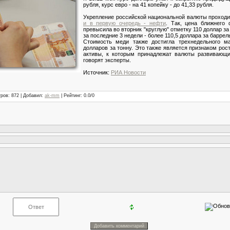
рубля, курс евро - на 41 копейку - до 41,33 рубля.
Укрепление российской национальной валюты проходи
и в первую очередь - нефти
. Так, цена ближнего
превысила во вторник "круглую" отметку 110 доллар з
за последние 3 недели - более 110,5 доллара за баррел
Стоимость меди также достигла трехнедельного м
долларов за тонну. Это также является признаком рос
активы, к которым принадлежат валюты развивающих
говорят эксперты.
Источник:
РИА Новости
тров
: 872 |
Добавил
:
ak-mm
|
Рейтинг
:
0.0
/
0