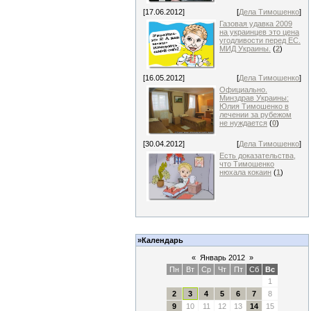
[17.06.2012]
[
Дела Тимошенко
]
Газовая удавка 2009
на украинцев это цена
угодливости перед ЕС.
МИД Украины.
(
2
)
[16.05.2012]
[
Дела Тимошенко
]
Официально.
Минздрав Украины:
Юлия Тимошенко в
лечении за рубежом
не нуждается
(
0
)
[30.04.2012]
[
Дела Тимошенко
]
Есть доказательства,
что Тимошенко
нюхала кокаин
(
1
)
»Календарь
«
Январь 2012
»
Пн
Вт
Ср
Чт
Пт
Сб
Вс
1
2
3
4
5
6
7
8
9
10
11
12
13
14
15