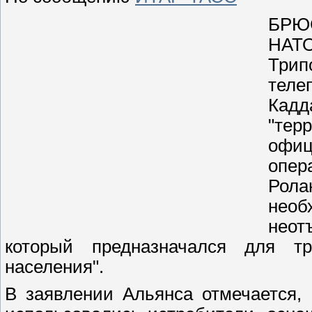
БРЮС
НАТ
Три
теле
Ка
"тер
офиц
опер
Рола
необ
неот
который предназначался для тр
населения".
В заявлении Альянса отмечается,