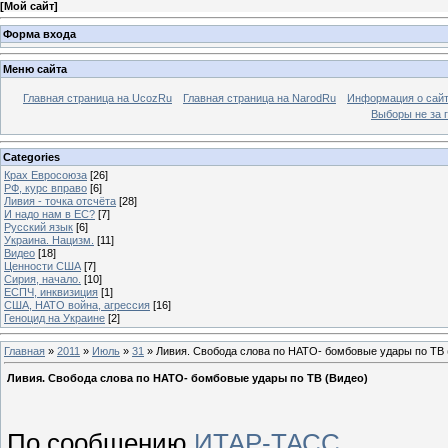
[
Мой сайт
]
Форма входа
Меню сайта
Главная страница на UcozRu
Главная страница на NarodRu
Информация о сай
Выборы не за 
Categories
Крах Евросоюза
[26]
РФ, курс вправо
[6]
Ливия - точка отсчёта
[28]
И надо нам в ЕС?
[7]
Русский язык
[6]
Украина. Нацизм.
[11]
Видео
[18]
Ценности США
[7]
Сирия, начало.
[10]
ЕСПЧ, инквизиция
[1]
США, НАТО война, агрессия
[16]
Геноцид на Украине
[2]
Главная
»
2011
»
Июль
»
31
» Ливия. Свобода слова по НАТО- бомбовые удары по ТВ 
Ливия. Свобода слова по НАТО- бомбовые удары по ТВ (Видео)
По сообщению
ИТАР-ТАСС