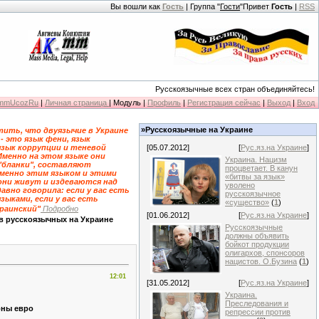
Вы вошли как
Гость
| Группа "
Гости
"Привет
Гость
|
RSS
Русскоязычные всех стран объединяйтесь!
KmmUcozRu
|
Личная страница
| Модуль |
Профиль
|
Регистрация сейчас
|
Выход
|
Вход
»Русскоязычные на Украине
ить, что двуязычие в Украине
 - это язык фени, язык
язык коррупции и теневой
[05.07.2012]
[
Рус.яз.на Украине
]
Именно на этом языке они
Украина. Нацизм
"бланки", составляют
процветает. В канун
именно этим языком и этими
«битвы за язык»
они живут и издеваются над
уволено
давно говорила: если у вас есть
русскоязычное
зыками, если у вас есть
«существо»
(
1
)
краинский"
Подробно
[01.06.2012]
[
Рус.яз.на Украине
]
в русскоязычных на Украине
Русскоязычные
должны объявить
бойкот продукции
олигархов, спонсоров
нацистов. О.Бузина
(
1
)
12:01
[31.05.2012]
[
Рус.яз.на Украине
]
Украина.
Преследования и
оны евро
репрессии против