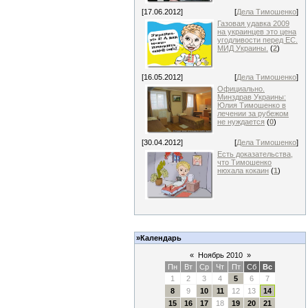
[17.06.2012]
[
Дела Тимошенко
]
Газовая удавка 2009
на украинцев это цена
угодливости перед ЕС.
МИД Украины.
(
2
)
[16.05.2012]
[
Дела Тимошенко
]
Официально.
Минздрав Украины:
Юлия Тимошенко в
лечении за рубежом
не нуждается
(
0
)
[30.04.2012]
[
Дела Тимошенко
]
Есть доказательства,
что Тимошенко
нюхала кокаин
(
1
)
»Календарь
«
Ноябрь 2010
»
Пн
Вт
Ср
Чт
Пт
Сб
Вс
1
2
3
4
5
6
7
8
9
10
11
12
13
14
15
16
17
18
19
20
21