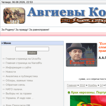
Четверг, 06.08.2026, 22:53
За Родину! За правду! За равноправие!
» Меню
"Есл
слов
прав
А.А.
Главная страница на UcozRu
Главная страница на NarodRu
Информация о сайте
Новости
Аналитика и публицистика
сумме, а в сопричастности
Обзоры, важные темы
Обратная связь
Главная
»
2010
»
Ноябрь
»
14
» 
НАТО палачи.
Крах еврозоны. Португ
Выборы не за горами
Украина. И надо нам ...
Крах Евросоюза
[26]