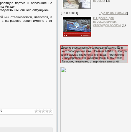
русских
(
3
)
равящая партия и оппозиция не
уиш Амаду.
реодолеть нынешнюю ситуацию», -
[02.09.2011]
[
Рус.яз.на Украине
]
ой мы сталкиваемся, является, в
В Одессе для
ить на рассмотрения именно этот
русскоязычных
утверждён расизм
(
1
)
/
0