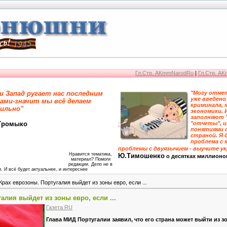
Гл.Стр. AKmmNarodRu
|
Гл.Стр. A
и Запад ругает нас последним
"Могу отмет
уже введено
ами-значит мы всё делаем
криминала, 
ильно"
экономики. 
заполняют 
Громыко
"отчеты", 
понятиями 
страной. Я 
проблема с я
проблемы с двуязычием - выучите у
Нравится тематика,
Ю.Тимошенко
о десятках миллионо
материал? Помоги
редакции. Дело не в
. И всё будет актуальнее, и интереснее
Крах еврозоны. Португалия выйдет из зоны евро, если ...
алия выйдет из зоны евро, если ...
Газета RU
Глава МИД Португалии заявил, что его страна может выйти из з