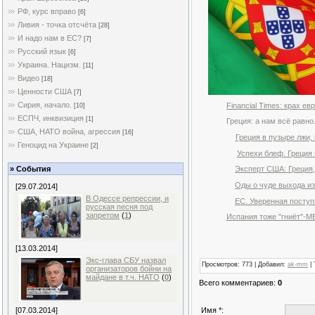
РФ, курс вправо
[6]
Ливия - точка отсчёта
[28]
И надо нам в ЕС?
[7]
Русский язык
[6]
Украина. Нацизм.
[11]
Видео
[18]
Ценности США
[7]
Сирия, начало.
Financial Times: крах е
[10]
ЕСПЧ, инквизиция
[1]
Греция: а нам всё равно
США, НАТО война, агрессия
[16]
Греция в пузыре лжи,
Геноцид на Украине
[2]
Успехи блеф. Греция
» События
Эксперт США: Греция,
Оды о чуде выхода из
[29.07.2014]
В Одессе репрессии, и
ЕС. Уверенная поступь
русская песня под
запретом
(
1
)
Испания тоже "гниёт"-МВ
[13.03.2014]
Экс-глава СБУ назвал
Просмотров
: 773 |
Добавил
:
ak-mm
|
организаторов бойни на
майдане в т.ч. НАТО
(
0
)
Всего комментариев
:
0
Имя *:
[07.03.2014]