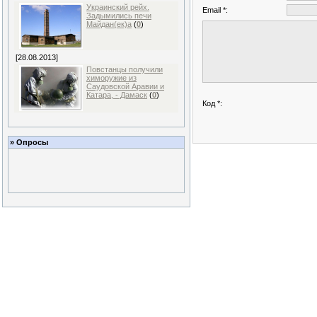
Украинский рейх.
Email *:
Задымились печи
Майдан(ек)а
(
0
)
[28.08.2013]
Повстанцы получили
химоружие из
Саудовской Аравии и
Катара, - Дамаск
(
0
)
Код *:
» Опросы