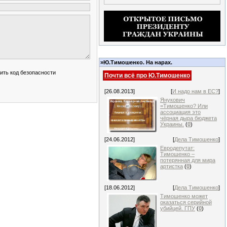
»Ю.Тимошенко. На нарах.
Почти всё про Ю.Тимошенко
[26.08.2013]
[
И надо нам в ЕС?
]
Янукович
=Тимошенко? Или
ассоциация это
чёрная дыра бюджета
Украины.
(
0
)
[24.06.2012]
[
Дела Тимошенко
]
Евродепутат:
Тимошенко –
потерянная для мира
артистка
(
0
)
[18.06.2012]
[
Дела Тимошенко
]
Тимошенко может
оказаться серийной
убийцей. ГПУ
(
0
)