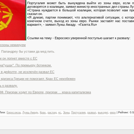
Португалия может быть вынуждена выйти из зоны евро, если п
договорятся о коалиции, заявил министр иностранных дел страны Л
«Страна нуждается в большой коалиции, которая позволит нам п
сказал он.
«Я думаю, партии понимают, что альтернативой ситуации, с котор
конечном счете, выход из зоны евро. Рынки заставят нас постав
вариант», - заявил Луиш Амаду.
«Газета.Ru»
Ссылки на тему - Евросоюз уверенной поступью шагает к развалу:
врозоны неминуем
. Папандреу бы устами да мед пить.
 и он лопнет вместе с ЕС
 на"ушах". По премьеру ботинком.
 в дефолте, не исключён развал ЕС
 кризиса Греции не помогают. Крах ЕС неизбежен
 к развалу.
Ф. Призрак ходит по Европе, призрак ... краха капитализма
Теги
:
Евросоюза
,
Луиш Амаду
,
Крах
,
распад
,
ес
,
Зоны
,
Португалия
,
развал
,
выходит
,
евро
|
Рейтинг
:
0.0