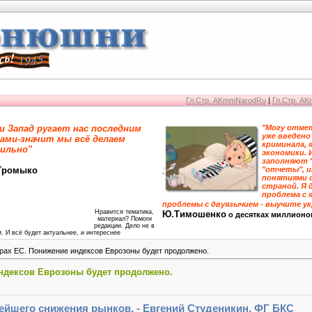
Гл.Стр. AKmmNarodRu
|
Гл.Стр. A
и Запад ругает нас последним
"Могу отмет
уже введено
ами-значит мы всё делаем
криминала, 
ильно"
экономики. 
заполняют 
Громыко
"отчеты", 
понятиями 
страной. Я 
проблема с я
проблемы с двуязычием - выучите у
Нравится тематика,
Ю.Тимошенко
о десятках миллионо
материал? Помоги
редакции. Дело не в
. И всё будет актуальнее, и интереснее
рах ЕС. Понижение индексов Еврозоны будет продолжено.
ндексов Еврозоны будет продолжено.
ейшего снижения рынков, - Евгений Студеникин, ФГ БКС