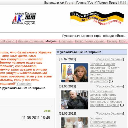
Вы вошли как
Гость
| Группа "
Гости
"Привет
Гость
|
RSS
Русскоязычные всех стран объединяйтесь!
KmmUcozRu
|
Личная страница
| Модуль |
Профиль
|
Регистрация сейчас
|
Выход
|
Вход
»Русскоязычные на Украине
ить, что двуязычие в Украине
 - это язык фени, язык
язык коррупции и теневой
[05.07.2012]
[
Рус.яз.на Украине
]
Именно на этом языке они
Украина. Нацизм
"бланки", составляют
процветает. В канун
именно этим языком и этими
«битвы за язык»
они живут и издеваются над
уволено
давно говорила: если у вас есть
русскоязычное
зыками, если у вас есть
«существо»
(
1
)
краинский"
Подробно
[01.06.2012]
[
Рус.яз.на Украине
]
в русскоязычных на Украине
Русскоязычные
должны объявить
бойкот продукции
олигархов, спонсоров
нацистов. О.Бузина
(
1
)
19:15
[31.05.2012]
[
Рус.яз.на Украине
]
11.08.2011 16:49
Украина.
Преследования и
репрессии против