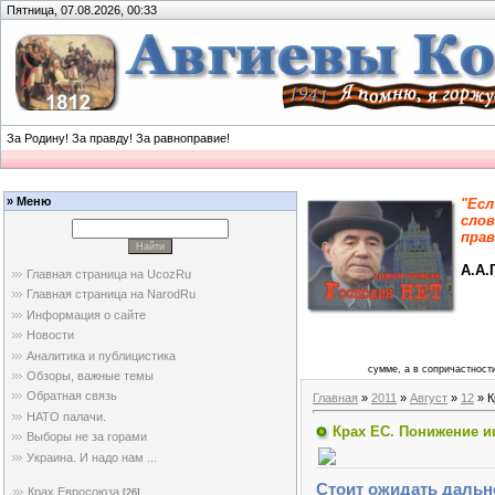
Пятница, 07.08.2026, 00:33
За Родину! За правду! За равноправие!
» Меню
"Есл
слов
прав
А.А.
Главная страница на UcozRu
Главная страница на NarodRu
Информация о сайте
Новости
Аналитика и публицистика
сумме, а в сопричастности
Обзоры, важные темы
Обратная связь
Главная
»
2011
»
Август
»
12
» К
НАТО палачи.
Крах ЕС. Понижение и
Выборы не за горами
Украина. И надо нам ...
Стоит ожидать дальн
Крах Евросоюза
[26]