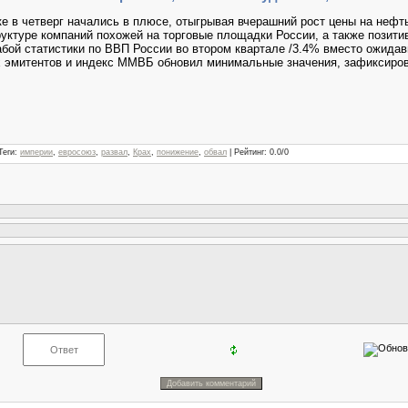
ке в четверг начались в плюсе, отыгрывая вчерашний рост цены на нефт
руктуре компаний похожей на торговые площадки России, а также позити
бой статистики по ВВП России во втором квартале /3.4% вместо ожидав
х эмитентов и индекс ММВБ обновил минимальные значения, зафиксиров
Теги
:
империи
,
евросоюз
,
развал
,
Крах
,
понижение
,
обвал
|
Рейтинг
:
0.0
/
0