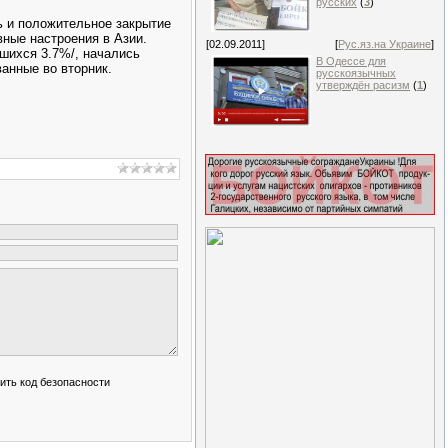
русских
(
3
)
ь и положительное закрытие
вные настроения в Азии.
[02.09.2011]
[
Рус.яз.на Украине
]
шихся 3.7%/, начались
В Одессе для
анные во вторник.
русскоязычных
утверждён расизм
(
1
)