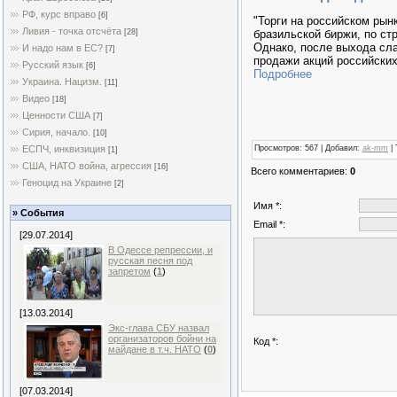
РФ, курс вправо
[6]
"Торги на российском рын
Ливия - точка отсчёта
[28]
бразильской биржи, по ст
Однако, после выхода сла
И надо нам в ЕС?
[7]
продажи акций российски
Русский язык
[6]
Подробнее
Украина. Нацизм.
[11]
Видео
[18]
Ценности США
[7]
Сирия, начало.
[10]
Просмотров
: 567 |
Добавил
:
ak-mm
|
ЕСПЧ, инквизиция
[1]
США, НАТО война, агрессия
[16]
Всего комментариев
:
0
Геноцид на Украине
[2]
Имя *:
» События
Email *:
[29.07.2014]
В Одессе репрессии, и
русская песня под
запретом
(
1
)
[13.03.2014]
Экс-глава СБУ назвал
организаторов бойни на
Код *:
майдане в т.ч. НАТО
(
0
)
[07.03.2014]