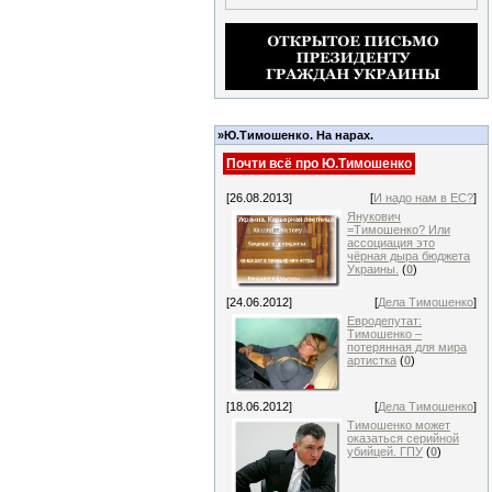
»Ю.Тимошенко. На нарах.
Почти всё про Ю.Тимошенко
[26.08.2013]
[
И надо нам в ЕС?
]
Янукович
=Тимошенко? Или
ассоциация это
чёрная дыра бюджета
Украины.
(
0
)
[24.06.2012]
[
Дела Тимошенко
]
Евродепутат:
Тимошенко –
потерянная для мира
артистка
(
0
)
[18.06.2012]
[
Дела Тимошенко
]
Тимошенко может
оказаться серийной
убийцей. ГПУ
(
0
)