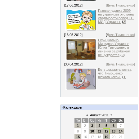
[17.06.2012]
[
Дела Тимошенко
]
Газовая удавка 2009
на украинцев это цена
угодливости перед ЕС.
МИД Украины.
(
2
)
[16.05.2012]
[
Дела Тимошенко
]
Официально.
Минздрав Украины:
Юлия Тимошенко в
лечении за рубежом
не нуждается
(
0
)
[30.04.2012]
[
Дела Тимошенко
]
Есть доказательства,
что Тимошенко
нюхала кокаин
(
1
)
»Календарь
«
Август 2011
»
Пн
Вт
Ср
Чт
Пт
Сб
Вс
1
2
3
4
5
6
7
8
9
10
11
12
13
14
15
16
17
18
19
20
21