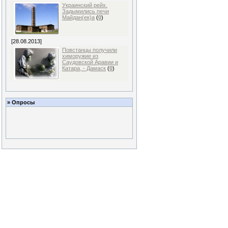
Украинский рейх.
Задымились печи
Майдан(ек)а
(
0
)
[28.08.2013]
Повстанцы получили
химоружие из
Саудовской Аравии и
Катара, - Дамаск
(
0
)
» Опросы