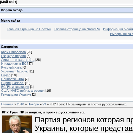
[
Мой сайт
]
Форма входа
Меню сайта
Главная страница на UcozRu
Главная страница на NarodRu
Информация о сай
Выборы не за 
Categories
Крах Евросоюза
[26]
РФ, курс вправо
[6]
Ливия - точка отсчёта
[28]
И надо нам в ЕС?
[7]
Русский язык
[6]
Украина. Нацизм.
[11]
Видео
[18]
Ценности США
[7]
Сирия, начало.
[10]
ЕСПЧ, инквизиция
[1]
США, НАТО война, агрессия
[16]
Геноцид на Украине
[2]
Главная
»
2010
»
Ноябрь
»
23
» КПУ. Грач: ПР за нацизм, и против русскоязычных.
КПУ. Грач: ПР за нацизм, и против русскоязычных.
Партия регионов которая п
Украины, которые предста