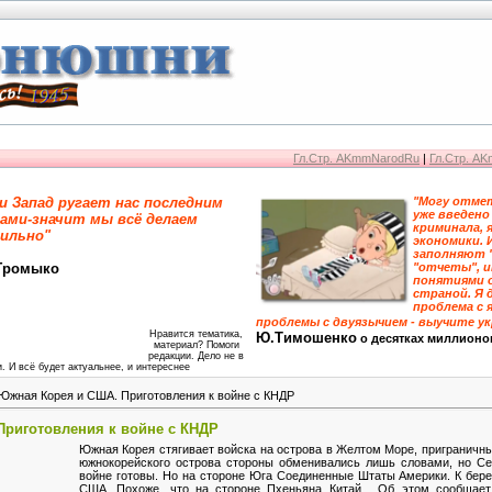
Гл.Стр. AKmmNarodRu
|
Гл.Стр. A
и Запад ругает нас последним
"Могу отмет
уже введено
ами-значит мы всё делаем
криминала, 
ильно"
экономики. 
заполняют 
Громыко
"отчеты", 
понятиями 
страной. Я 
проблема с я
проблемы с двуязычием - выучите у
Нравится тематика,
Ю.Тимошенко
о десятках миллионо
материал? Помоги
редакции. Дело не в
. И всё будет актуальнее, и интереснее
Южная Корея и США. Приготовления к войне с КНДР
Приготовления к войне с КНДР
Южная Корея стягивает войска на острова в Желтом Море, приграничн
южнокорейского острова стороны обменивались лишь словами, но Се
войне готовы. Но на стороне Юга Соединенные Штаты Америки. К бер
США. Похоже, что на стороне Пхеньяна Китай. Об этом сообщае