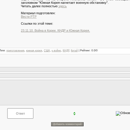
заголовком "Южная Корея нагнетает военную обстановку".
Читать далее полностью
здесь
Материал подготовлен:
Вести РТР
Ссылки по этой теме:
23.11.10. Война в Корее. КНДР и Южная Корея.
Теги
:
приготовления
,
южная корея
,
США
,
к войне
,
КНДР
,
Китай
|
Рейтинг
:
0.0
/
0