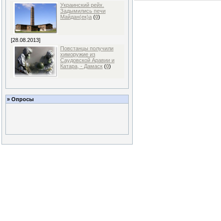
Украинский рейх.
Задымились печи
Майдан(ек)а
(
0
)
[28.08.2013]
Повстанцы получили
химоружие из
Саудовской Аравии и
Катара, - Дамаск
(
0
)
» Опросы