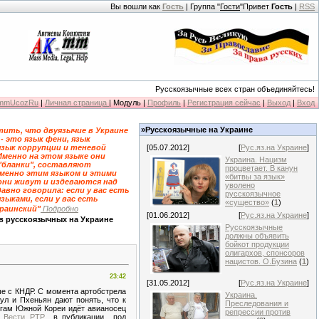
Вы вошли как
Гость
| Группа "
Гости
"Привет
Гость
|
RSS
Русскоязычные всех стран объединяйтесь!
KmmUcozRu
|
Личная страница
| Модуль |
Профиль
|
Регистрация сейчас
|
Выход
|
Вход
»Русскоязычные на Украине
ить, что двуязычие в Украине
 - это язык фени, язык
язык коррупции и теневой
[05.07.2012]
[
Рус.яз.на Украине
]
Именно на этом языке они
Украина. Нацизм
"бланки", составляют
процветает. В канун
именно этим языком и этими
«битвы за язык»
они живут и издеваются над
уволено
давно говорила: если у вас есть
русскоязычное
зыками, если у вас есть
«существо»
(
1
)
краинский"
Подробно
[01.06.2012]
[
Рус.яз.на Украине
]
в русскоязычных на Украине
Русскоязычные
должны объявить
бойкот продукции
олигархов, спонсоров
нацистов. О.Бузина
(
1
)
23:42
[31.05.2012]
[
Рус.яз.на Украине
]
ые с КНДР. С момента артобстрела
Украина.
ул и Пхеньян дают понять, что к
Преследования и
егам Южной Кореи идёт авианосец
репрессии против
т
Вести РТР
в публикации под