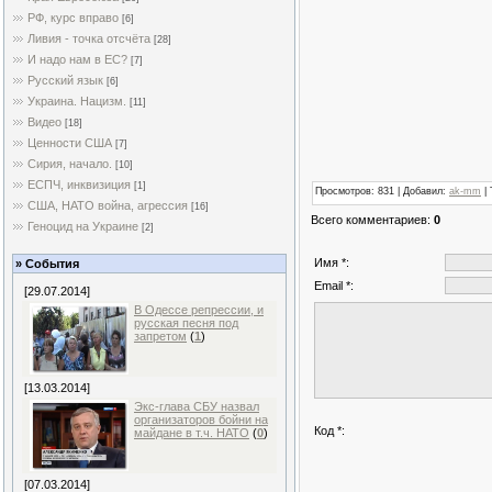
РФ, курс вправо
[6]
Ливия - точка отсчёта
[28]
И надо нам в ЕС?
[7]
Русский язык
[6]
Украина. Нацизм.
[11]
Видео
[18]
Ценности США
[7]
Сирия, начало.
[10]
ЕСПЧ, инквизиция
[1]
Просмотров
: 831 |
Добавил
:
ak-mm
|
США, НАТО война, агрессия
[16]
Всего комментариев
:
0
Геноцид на Украине
[2]
Имя *:
» События
Email *:
[29.07.2014]
В Одессе репрессии, и
русская песня под
запретом
(
1
)
[13.03.2014]
Экс-глава СБУ назвал
организаторов бойни на
Код *:
майдане в т.ч. НАТО
(
0
)
[07.03.2014]