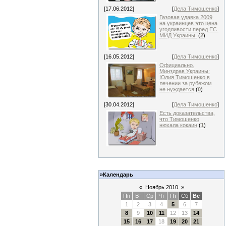
[17.06.2012]
[
Дела Тимошенко
]
Газовая удавка 2009
на украинцев это цена
угодливости перед ЕС.
МИД Украины.
(
2
)
[16.05.2012]
[
Дела Тимошенко
]
Официально.
Минздрав Украины:
Юлия Тимошенко в
лечении за рубежом
не нуждается
(
0
)
[30.04.2012]
[
Дела Тимошенко
]
Есть доказательства,
что Тимошенко
нюхала кокаин
(
1
)
»Календарь
«
Ноябрь 2010
»
Пн
Вт
Ср
Чт
Пт
Сб
Вс
1
2
3
4
5
6
7
8
9
10
11
12
13
14
15
16
17
18
19
20
21