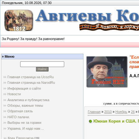
Понедельник, 10.08.2026, 07:30
За Родину! За правду! За равноправие!
» Меню
"Есл
слов
прав
А.А.
Главная страница на UcozRu
Главная страница на NarodRu
Информация о сайте
Новости
Аналитика и публицистика
сумме, а в сопричастности
Обзоры, важные темы
Обратная связь
Главная
»
2010
»
Ноябрь
»
26
» 
НАТО палачи.
Южная Корея и США. 
Выборы не за горами
Украина. И надо нам ...
Крах Евросоюза
[26]