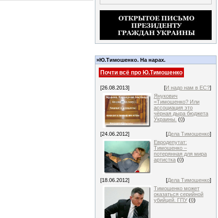
»Ю.Тимошенко. На нарах.
Почти всё про Ю.Тимошенко
[26.08.2013]
[
И надо нам в ЕС?
]
Янукович
=Тимошенко? Или
ассоциация это
чёрная дыра бюджета
Украины.
(
0
)
[24.06.2012]
[
Дела Тимошенко
]
Евродепутат:
Тимошенко –
потерянная для мира
артистка
(
0
)
[18.06.2012]
[
Дела Тимошенко
]
Тимошенко может
оказаться серийной
убийцей. ГПУ
(
0
)