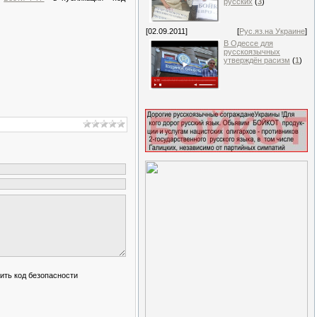
русских
(
3
)
[02.09.2011]
[
Рус.яз.на Украине
]
В Одессе для
русскоязычных
утверждён расизм
(
1
)