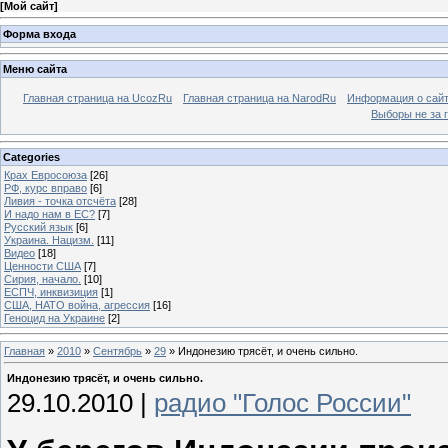
[
Мой сайт
]
Форма входа
Меню сайта
Главная страница на UcozRu
Главная страница на NarodRu
Информация о сай
Выборы не за 
Categories
Крах Евросоюза
[26]
РФ, курс вправо
[6]
Ливия - точка отсчёта
[28]
И надо нам в ЕС?
[7]
Русский язык
[6]
Украина. Нацизм.
[11]
Видео
[18]
Ценности США
[7]
Сирия, начало.
[10]
ЕСПЧ, инквизиция
[1]
США, НАТО война, агрессия
[16]
Геноцид на Украине
[2]
Главная
»
2010
»
Сентябрь
»
29
» Индонезию трясёт, и очень сильно.
Индонезию трясёт, и очень сильно.
29.10.2010 |
радио "Голос России"