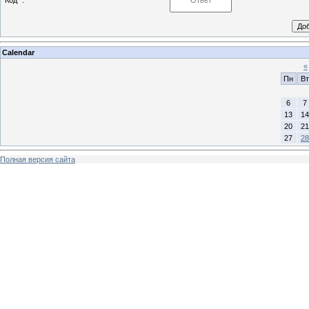
Код *:
Calendar
«
Пн
Вт
6
7
13
14
20
21
27
28
Полная версия сайта