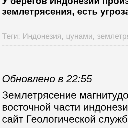
У берегов Индонезии про
землетрясения, есть угроз
Теги:
Индонезия
,
цунами
,
землетр
Обновлено в 22:55
Землетрясение магнитудо
восточной части индонези
сайт Геологической служ