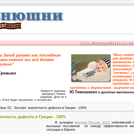
Гл.Стр. AKmmNarodRu
|
Гл.Стр. A
и Запад ругает нас последним
"Могу отмет
уже введено
ами-значит мы всё делаем
криминала, 
ильно"
экономики. 
заполняют 
Громыко
"отчеты", 
понятиями 
страной. Я 
проблема с я
проблемы с двуязычием - выучите у
Нравится тематика,
Ю.Тимошенко
о десятках миллионо
материал? Помоги
редакции. Дело не в
. И всё будет актуальнее, и интереснее
Крах ЕС. Эксперт: вероятность дефолта в Греции - 100%
оятность дефолта в Греции - 100%
В кулуарах
форума "Россия 2012"
нобелевский л
высказал пессимизм по поводу эффективности ме
ситуации в Европе.