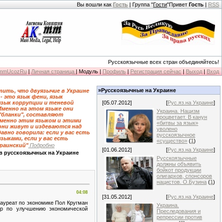
Вы вошли как
Гость
| Группа "
Гости
"Привет
Гость
|
RSS
Русскоязычные всех стран объединяйтесь!
KmmUcozRu
|
Личная страница
| Модуль |
Профиль
|
Регистрация сейчас
|
Выход
|
Вход
»Русскоязычные на Украине
ить, что двуязычие в Украине
 - это язык фени, язык
язык коррупции и теневой
[05.07.2012]
[
Рус.яз.на Украине
]
Именно на этом языке они
Украина. Нацизм
"бланки", составляют
процветает. В канун
именно этим языком и этими
«битвы за язык»
они живут и издеваются над
уволено
давно говорила: если у вас есть
русскоязычное
зыками, если у вас есть
«существо»
(
1
)
краинский"
Подробно
[01.06.2012]
[
Рус.яз.на Украине
]
в русскоязычных на Украине
Русскоязычные
должны объявить
бойкот продукции
олигархов, спонсоров
нацистов. О.Бузина
(
1
)
04:08
[31.05.2012]
[
Рус.яз.на Украине
]
ауреат по экономике Пол Кругман
Украина.
р по улучшению экономической
Преследования и
репрессии против