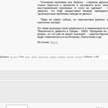
"Основная проблема юга Европы - слишком дорогая
только бороться с кризисом и заставлять всех эко
восстановления экономики. А этого не сделано", -
заметил, что ЕЦБ предоставил банкам ликвидно
"долгосрочные проблемы никуда не делись".
"Евро не умрет сейчас, но перспективы валюты ч
скептичен эксперт.
Он также высказал свою уверенность в неминуемости э
"Вероятность дефолта в Греции - 100%. Прощение ее
вопрос, но это уже не имеет значения", - заметил Круг
будет переключаться на Испанию, Португалию и др.
Источник:
Вести
|
Добавил
:
ak-mm
|
Теги
:
Крах
,
100%
,
евросоюз
,
развал
,
дефолт
,
Греция
,
распад
|
Рейтинг
:
0.0
/
0