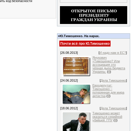
»Ю.Тимошенко. На нарах.
Почти всё про Ю.Тимошенко
[26.08.2013]
[
И надо нам в ЕС?
]
Янукович
=Тимошенко? Или
ассоциация это
чёрная дыра бюджета
Украины.
(
0
)
[24.06.2012]
[
Дела Тимошенко
]
Евродепутат:
Тимошенко –
потерянная для мира
артистка
(
0
)
[18.06.2012]
[
Дела Тимошенко
]
Тимошенко может
оказаться серийной
убийцей. ГПУ
(
0
)