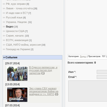
РФ, курс вправо
[6]
Ливия - точка отсчёта
[28]
И надо нам в ЕС?
[7]
Русский язык
[6]
Украина. Нацизм.
[11]
Видео
[18]
Ценности США
[7]
Сирия, начало.
[10]
ЕСПЧ, инквизиция
[1]
США, НАТО война, агрессия
[16]
Геноцид на Украине
[2]
Категория
:
Видео
|
Просмотров
: 707 
» События
Всего комментариев
:
0
[29.07.2014]
В Одессе репрессии, и
русская песня под
Имя *:
запретом
(
1
)
Email *:
[13.03.2014]
Экс-глава СБУ назвал
организаторов бойни на
майдане в т.ч. НАТО
(
0
)
[07.03.2014]