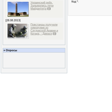
Код *:
Украинский рейх.
Задымились печи
Майдан(ек)а
(
0
)
[28.08.2013]
Повстанцы получили
химоружие из
Саудовской Аравии и
Катара, - Дамаск
(
0
)
» Опросы