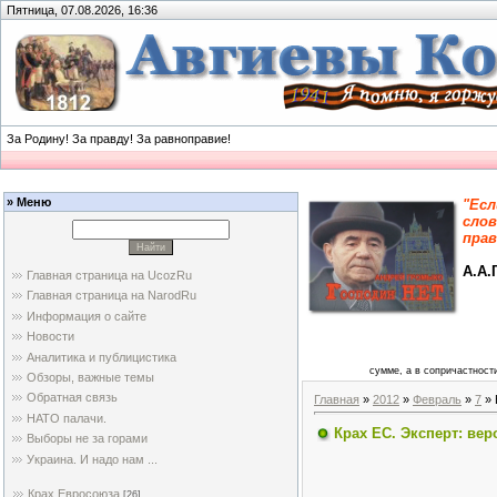
Пятница, 07.08.2026, 16:36
За Родину! За правду! За равноправие!
» Меню
"Есл
слов
прав
А.А.
Главная страница на UcozRu
Главная страница на NarodRu
Информация о сайте
Новости
Аналитика и публицистика
сумме, а в сопричастности
Обзоры, важные темы
Обратная связь
Главная
»
2012
»
Февраль
»
7
» 
НАТО палачи.
Крах ЕС. Эксперт: вер
Выборы не за горами
Украина. И надо нам ...
Крах Евросоюза
[26]