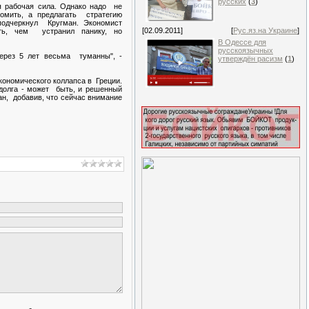
русских
(
3
)
 рабочая сила. Однако надо не
номить, а предлагать стратегию
 подчеркнул Кругман. Экономист
[02.09.2011]
[
Рус.яз.на Украине
]
сть, чем устранил панику, но
В Одессе для
русскоязычных
ерез 5 лет весьма туманны", -
утверждён расизм
(
1
)
кономического коллапса в Греции.
 долга - может быть, и решенный
ман, добавив, что сейчас внимание