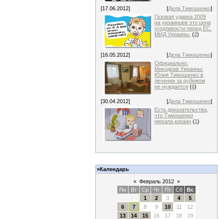
[17.06.2012]
[
Дела Тимошенко
]
Газовая удавка 2009
на украинцев это цена
угодливости перед ЕС.
МИД Украины.
(
2
)
[16.05.2012]
[
Дела Тимошенко
]
Официально.
Минздрав Украины:
Юлия Тимошенко в
лечении за рубежом
не нуждается
(
0
)
[30.04.2012]
[
Дела Тимошенко
]
Есть доказательства,
что Тимошенко
нюхала кокаин
(
1
)
»Календарь
«
Февраль 2012
»
Пн
Вт
Ср
Чт
Пт
Сб
Вс
1
2
3
4
5
6
7
8
9
10
11
12
13
14
15
16
17
18
19